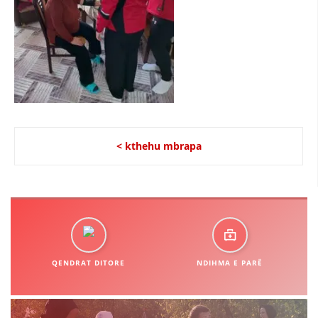
STRUKTURA E ORGANIZATËS
KONTAKT INFORMACIONE
LIGJI I KRYQIT TË KUQ
STATUTI I KRYQIT TË KUQ
< kthehu mbrapa
ORGANIZIMI DHE ZHVILLIMI
BORDI DREJTUES
KUVENDI
QENDRAT DITORE
NDIHMA E PARË
NIVELI I STRUKTURËS ORGANIZATIVE
DISEMINIMI