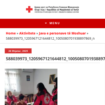
MENU
Home
»
Aktivitete
»
Javа е personave të Moshuar
»
588039973_1205967121644812_1005080701938897869_n
26 Dhjetor, 2025
588039973_1205967121644812_100508070193889
HISTORIA E LËVIZJES
HISTORIA E KRYQIT TË KUQ