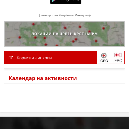
МЕЃУНАРОДНА СОРАБОТКА
Црвен крст на Република Македонија
ДОГОВОРИ
ЗНАЧЕЊЕ НА СЛУЖБАТА ЗА БАРАЊЕ
ЛОКАЦИИ НА ЦРВЕН КРСТ НА РМ
ФОРМУЛАРИ ЗА БАРАЊА
ЗДРАВСТВЕНО ПРЕВЕНТИВНА ДЕЈНОСТ
Корисни линкови
ПРВА ПОМОШ
КРВОДАРИТЕЛСТВО
Календар на активности
ИНФОРМАЦИИ ЗА БОЛЕСТИ
МЕНАЏМЕНТ НА ВОЛОНТЕРИ
ЗА НАС