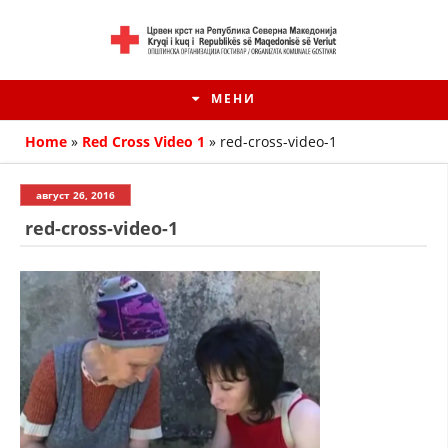
МЕНИ
Home
»
Red Cross Video 1
»
red-cross-video-1
август 26, 2016
red-cross-video-1
HISTORIA E KRYQIT TË KUQ
ИСТОРИЈАТ НА ДВИЖЕЊЕТО