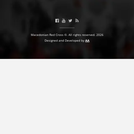
Macedonian Red Cross ©. All rights reserved. 2026
Designed and Developed by
AA