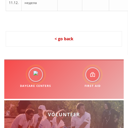
11.12.
недела
< go back
DAYCARE CENTERS
FIRST AID
VOLUNTEER