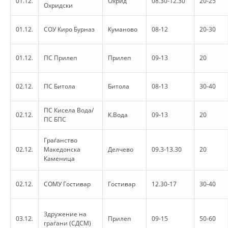
01.12.
Охрид
08.30-12.30
20-25
ORGANISATION STRUCTURE
Охридски
CONTACT INFO
01.12.
СОУ Киро Бурназ
Куманово
08-12
20-30
MEMBERSHIP IN PROFESSIONAL STRUCTURES
01.12.
ПС Прилеп
Прилеп
09-13
20
LAW OF MACEDONIAN RED CROSS
02.12.
ПС Битола
Битола
08-13
30-40
STATUTE OF THE MRC
ПС Кисела Вода/
02.12.
К.Вода
09-13
20
ПС БПС
Граѓанство
02.12.
Македонска
Делчево
09.3-13.30
20
Каменица
ORGANIZATIONAL DEVELOPMENT
02.12.
СОМУ Гостивар
Гостивар
12.30-17
30-40
EXECUTIVE BOARD
ASSEMBLY
Здружение на
03.12.
Прилеп
09-15
50-60
граѓани (СДСМ)
STRUCTURAL SET UP