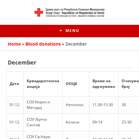
MENU
Home
»
Blood donations
»
December
December
Крводарителска
Време на
Очекува
Дата
ООЦК
акција
одржување
број
СОУ Кирил и
01.12.
Неготино
11.30-15.30
30
Методиј
HISTORY OF MOVEMENT
СОУ Љупчо
01.12.
Кочани
09-14
25-30
Сантов
HISTORY OF THE RCRM
СОУ Св.Наум