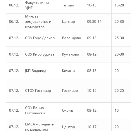
Факултети на
06.12.
Тетово
10-15
15-20
УЈИЕ
BLOOD DONATION
Мин. за
06.12.
земјоделство и
Центар
09.30-14
20-30
VOLUNTEER MANAGEMENT
шумарство
07.12.
СОУ Гоце Делчев
Валандово
09-13
25-30
ABOUT US
07.12.
СОУ Киро Бурназ
Куманово
08-12
20-30
ACTION
07.12.
ЈКП Водовод
Кочани
08-13
20
07.12.
СТОУ Гостивар
Гостивар
10-15
20-25
MANUALS
STRATEGIES
СОУ Ванчо
07.12.
Охрид
08-12
10
Питошески
EDUCATIONAL AND INFORMATIVE MATERIAL
ЕМСА – студенти
07.12.
Центар
10-17
20
BROCHURES
по медицина