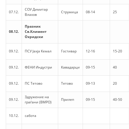
PRESENTATIONS
СОУ Димитар
07.12.
Струмица
08-14
25
Влахов
Празник
08.12.
Св.Климент
Охридски
09.12.
ПСУ Јахја Кемал
Гостивар
12-16
15-20
09.12.
ФЕНИ Индустри
Кавадарци
09-15
40
09.12.
ПС Тетово
Тетово
09-13
20
Здружение на
09.12.
Прилеп
09-15
40-50
граѓани (ВМРО)
10.12.
сабота