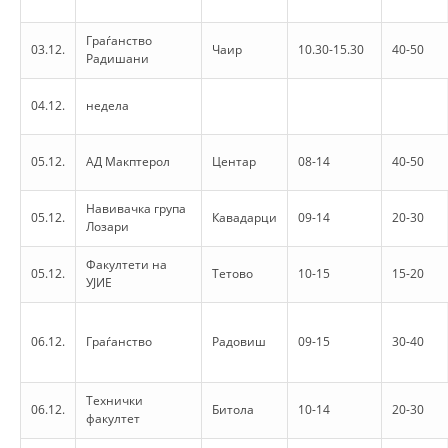
DISSEMINATION
Граѓанство
03.12.
Чаир
10.30-15.30
40-50
Радишани
INTERNATIONAL HUMANITARIAN LAW
PROMOTION OF HUMAN VALUES
04.12.
недела
USE AND PROTECTION OF THE EMBLEM
05.12.
АД Макптерол
Центар
08-14
40-50
THE SOCIAL WELFARE ACTIVITY
Навивачка група
DISASTER PREPAREDNESS AND RESPONSE
05.12.
Кавадарци
09-14
20-30
Лозари
PUBLIC RELATIONS
Факултети на
05.12.
Тетово
10-15
15-20
УЈИЕ
RESEARCH OF PUBLIC OPINION
INTERNATIONAL COOPERATION
06.12.
Граѓанство
Радовиш
09-15
30-40
TRACING SERVICE
Технички
06.12.
Битола
10-14
20-30
HEALTH PREVENTION
факултет
FIRST AID