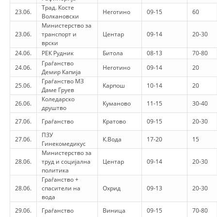
Трад. Косте
23.06.
PRESENTATIONS
Неготино
09-15
60
Волкановски
Министерство за
23.06.
транспорт и
Центар
09-14
20-30
врски
24.06.
РЕК Рудник
Битола
08-13
70-80
Граѓанство
24.06.
Неготино
09-14
20
Демир Капија
Граѓанство МЗ
25.06.
Карпош
10-14
20
Даме Груев
Коледарско
26.06.
Куманово
11-15
30-40
друштво
27.06.
Граѓанство
Кратово
09-15
20-30
ПЗУ
27.06.
К.Вода
17-20
15
Гинекомедикус
Министерство за
28.06.
труд и социјална
Центар
09-14
20-30
политика
Граѓанство +
28.06.
спасители на
Охрид
09-13
20-30
вода
29.06.
Граѓанство
Виница
09-15
70-80