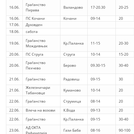
Граѓанство
16.06.
Валандово
17-20.30
20-25
Пирава
BLOOD DONATION
16.06.
ПС Кочани
Кочани
09-14
20
VOLUNTEER MANAGEMENT
17.06.
Духовден
18.06.
сабота
Граѓанство
19.06.
Кр.Паланка
11-15
20-30
Мождивњак
ABOUT US
20.06.
ПС Струга
Струга
10-14
15-20
ACTION
Граѓанство
20.06.
Берово
09.30-15
30-40
Пехчево
21.06.
Граѓанство
Радовиш
09-15
30
Железничари
21.06.
Куманово
10-14
20
Табановце
MANUALS
22.06.
Граѓанство
Струмица
08-14
20
STRATEGIES
22.06.
Влеча на возови
К.Вода
09-13
20
EDUCATIONAL AND INFORMATIVE MATERIAL
22.06.
Граѓанство
Кр.Паланка
09-15
30-40
АД ОКТА
23.06.
Гази Баба
08-16
90-100
BROCHURES
Рафинерија