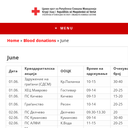
MENU
Home
»
Blood donations
»
June
June
Крводарителска
Време на
Очекув
Дата
ООЦК
акција
одржување
број
Здружение на
01.06.
Кр.Паланка
10-15
30-40
граѓани (СДСМ)
01.06.
ХЕЦ Маврово
Гостивар
09-14
20-25
01.06.
ПС Кичево
Кичево
09-13
15-20
01.06.
Граѓанство
Ресен
10-14
20-25
HISTORY OF MOVEMENT
02.06.
ПС Делчево
Делчево
09.30-13.30
20
02.06.
ПС Куманово
Куманово
09-14
30-40
HISTORY OF THE RCRM
02.06.
ПС АЛФИ
К.Вода
11-15
20-25