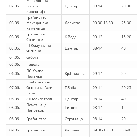
Македонска
ORGANISATION STRUCTURE
02.06.
пошта –
Центар
09-14
20-30
дирекција
CONTACT INFO
Граѓанство
03.06.
Македонска
Делчево
09.30-13.30
25-30
MEMBERSHIP IN PROFESSIONAL STRUCTURES
Каменица
Граѓанство
03.06.
К.Вода
09-13
15-20
Сопиште
ЈП Комунална
03.06.
Центар
08-14
40
LAW OF MACEDONIAN RED CROSS
хигиена
04.06.
сабота
STATUTE OF THE MRC
05.06.
недела
ПС Крива
06.06.
Кр.Паланка
09-14
20
Паланка
Вработени во
07.06.
Општина Гази
Г.Баба
09-14
20-25
Баба
08.06.
АД Макпетрол
Центар
08-14
40
ORGANIZATIONAL DEVELOPMENT
Печатница
08.06.
Тетово
08-14
15
Напредок
EXECUTIVE BOARD
08.06.
Граѓанство
Струмица
08-14
20
ASSEMBLY
09.06.
Граѓанство
Делчево
09.30-13.30
30-40
STRUCTURAL SET UP