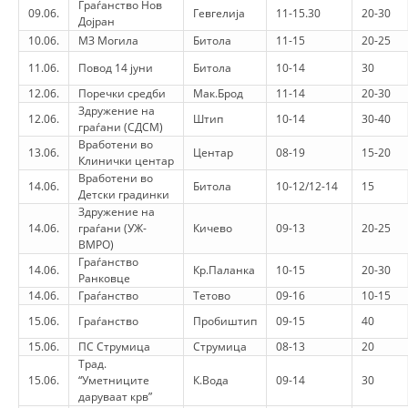
Граѓанство Нов
09.06.
Гевгелија
11-15.30
20-30
Дојран
DISSEMINATION
10.06.
МЗ Могила
Битола
11-15
20-25
INTERNATIONAL HUMANITARIAN LAW
11.06.
Повод 14 јуни
Битола
10-14
30
12.06.
Поречки средби
Мак.Брод
11-14
20-30
PROMOTION OF HUMAN VALUES
Здружение на
12.06.
Штип
10-14
30-40
граѓани (СДСМ)
USE AND PROTECTION OF THE EMBLEM
Вработени во
13.06.
Центар
08-19
15-20
Клинички центар
THE SOCIAL WELFARE ACTIVITY
Вработени во
14.06.
Битола
10-12/12-14
15
Детски градинки
DISASTER PREPAREDNESS AND RESPONSE
Здружение на
14.06.
граѓани (УЖ-
Кичево
09-13
20-25
PUBLIC RELATIONS
ВМРО)
Граѓанство
RESEARCH OF PUBLIC OPINION
14.06.
Кр.Паланка
10-15
20-30
Ранковце
14.06.
Граѓанство
Тетово
09-16
10-15
INTERNATIONAL COOPERATION
15.06.
Граѓанство
Пробиштип
09-15
40
TRACING SERVICE
15.06.
ПС Струмица
Струмица
08-13
20
Трад.
HEALTH PREVENTION
15.06.
“Уметниците
К.Вода
09-14
30
даруваат крв”
FIRST AID