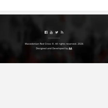
Macedonian Red Cross ©. All rights reserved. 2026
Designed and Developed by
AA