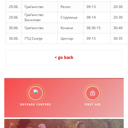
29.06.
Граѓанство
Ресен
09-13
20-30
Граѓанство
29.06.
Струмица
08-14
20-30
Босилово
30.06.
Граѓанство
Кочани
08.30-15
30-40
30.06.
ГТЦ Скопје
Центар
09-15
30-35
< go back
DAYCARE CENTERS
FIRST AID