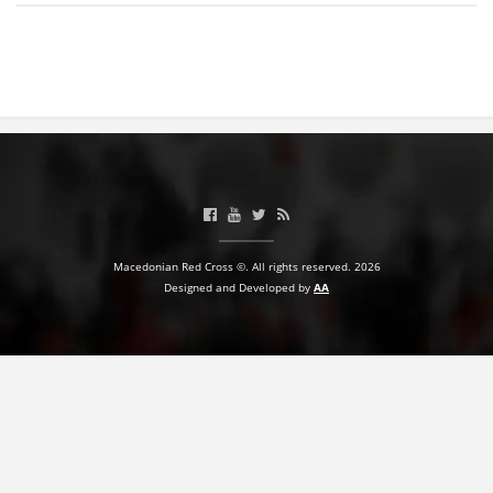
Macedonian Red Cross ©. All rights reserved. 2026
Designed and Developed by
AA