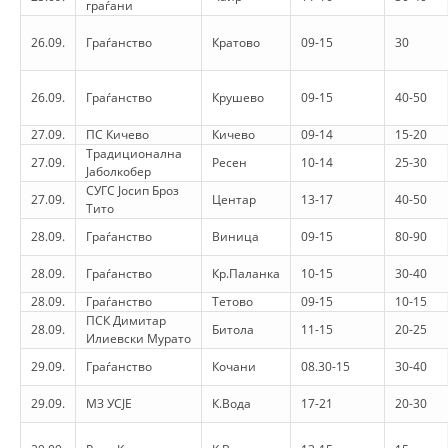
граѓани
PRESENTATIONS
26.09.
Граѓанство
Кратово
09-15
30
26.09.
Граѓанство
Крушево
09-15
40-50
27.09.
ПС Кичево
Кичево
09-14
15-20
Традиционална
27.09.
Ресен
10-14
25-30
Јаболкобер
СУГС Јосип Броз
27.09.
Центар
13-17
40-50
Тито
28.09.
Граѓанство
Виница
09-15
80-90
28.09.
Граѓанство
Кр.Паланка
10-15
30-40
28.09.
Граѓанство
Тетово
09-15
10-15
ПСК Димитар
28.09.
Битола
11-15
20-25
Илиевски Мурато
29.09.
Граѓанство
Кочани
08.30-15
30-40
29.09.
МЗ УСЈЕ
К.Вода
17-21
20-30