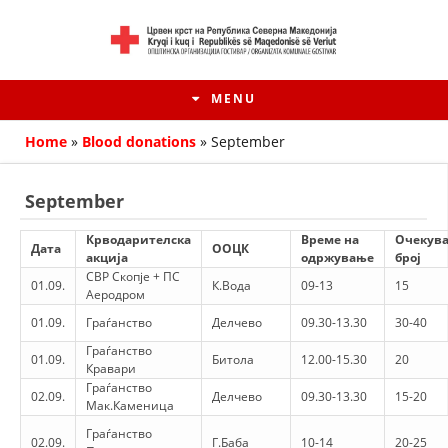
MENU
Home
»
Blood donations
»
September
September
Крводарителска
Време на
Очекув
Дата
ООЦК
акција
одржување
број
СВР Скопје + ПС
01.09.
К.Вода
09-13
15
Аеродром
01.09.
Граѓанство
Делчево
09.30-13.30
30-40
Граѓанство
01.09.
Битола
12.00-15.30
20
Кравари
HISTORY OF MOVEMENT
Граѓанство
02.09.
Делчево
09.30-13.30
15-20
Мак.Каменица
HISTORY OF THE RCRM
Граѓанство
02.09.
Г.Баба
10-14
20-25