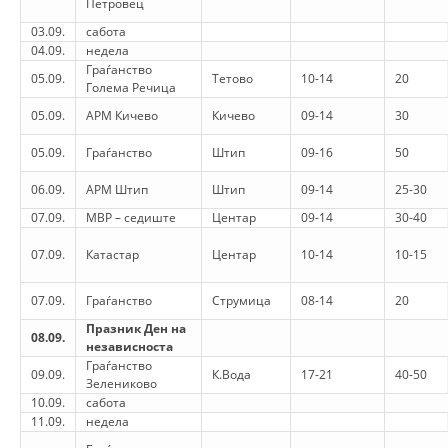
Петровец
ORGANISATION STRUCTURE
03.09.
сабота
CONTACT INFO
04.09.
недела
Граѓанство
05.09.
Тетово
10-14
20
MEMBERSHIP IN PROFESSIONAL STRUCTURES
Голема Речица
05.09.
АРМ Кичево
Кичево
09-14
30
05.09.
Граѓанство
Штип
09-16
50
LAW OF MACEDONIAN RED CROSS
06.09.
АРМ Штип
Штип
09-14
25-30
STATUTE OF THE MRC
07.09.
МВР – седиште
Центар
09-14
30-40
07.09.
Катастар
Центар
10-14
10-15
07.09.
Граѓанство
Струмица
08-14
20
ORGANIZATIONAL DEVELOPMENT
Празник Ден на
08.09.
независноста
Граѓанство
EXECUTIVE BOARD
09.09.
К.Вода
17-21
40-50
Зелениково
10.09.
сабота
ASSEMBLY
11.09.
недела
STRUCTURAL SET UP