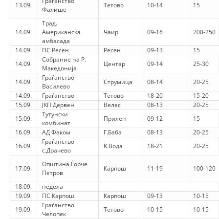
Граѓанство
13.09.
Тетово
10-14
15
Фалише
DISSEMINATION
Трад.
14.09.
Американска
Чаир
09-16
200-250
INTERNATIONAL HUMANITARIAN LAW
амбасада
14.09.
ПС Ресен
Ресен
09-13
15
PROMOTION OF HUMAN VALUES
Собрание на Р.
14.09.
Центар
09-14
25-30
Македонија
USE AND PROTECTION OF THE EMBLEM
Граѓанство
14.09.
Струмица
08-14
20-25
Василево
THE SOCIAL WELFARE ACTIVITY
14.09.
Граѓанство
Тетово
18-20
15-20
15.09.
ЈКП Дервен
Велес
08-13
20-25
DISASTER PREPAREDNESS AND RESPONSE
Тутунски
15.09.
Прилеп
09-12
15
комбинат
PUBLIC RELATIONS
16.09.
АД Факом
Г.Баба
08-13
20-25
Граѓанство
RESEARCH OF PUBLIC OPINION
16.09.
К.Вода
18-21
20-25
с.Драчево
INTERNATIONAL COOPERATION
Општина Ѓорче
17.09.
Карпош
11-19
100-120
Петров
TRACING SERVICE
18.09.
недела
19.09.
ПС Карпош
Карпош
09-13
10-15
HEALTH PREVENTION
Граѓанство
19.09.
Тетово
10-15
10-15
Челопек
FIRST AID