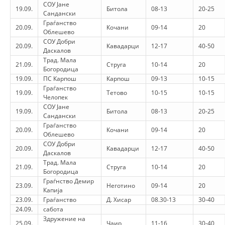
СОУ Јане
19.09.
Битола
08-13
20-25
Сандански
BLOOD DONATION
Граѓанство
20.09.
Кочани
09-14
20
Облешево
VOLUNTEER MANAGEMENT
СОУ Добри
20.09.
Кавадарци
12-17
40-50
Даскалов
Трад. Мала
21.09.
Струга
10-14
20
Богородица
19.09.
ПС Карпош
Карпош
09-13
10-15
ABOUT US
Граѓанство
19.09.
Тетово
10-15
10-15
Челопек
ACTION
СОУ Јане
19.09.
Битола
08-13
20-25
Сандански
Граѓанство
20.09.
Кочани
09-14
20
Облешево
СОУ Добри
20.09.
Кавадарци
12-17
40-50
Даскалов
MANUALS
Трад. Мала
21.09.
Струга
10-14
20
Богородица
STRATEGIES
Граѓнство Демир
23.09.
Неготино
09-14
20
Капија
23.09.
Граѓанство
EDUCATIONAL AND INFORMATIVE MATERIAL
Д. Хисар
08.30-13
30-40
24.09.
сабота
Здружение на
BROCHURES
25.09.
Чаир
11-16
30-40