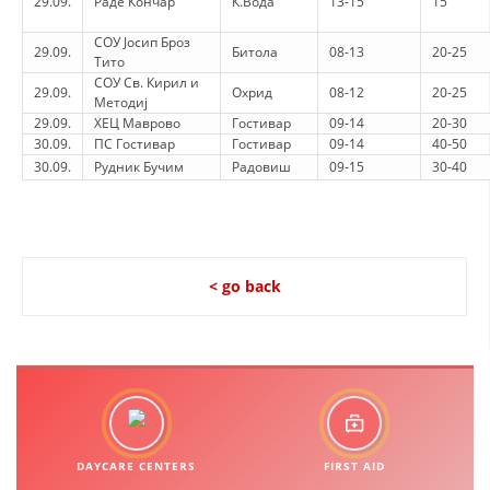
29.09.
Раде Кончар
К.Вода
13-15
15
СОУ Јосип Броз
29.09.
Битола
08-13
20-25
Тито
СОУ Св. Кирил и
29.09.
Охрид
08-12
20-25
Методиј
29.09.
ХЕЦ Маврово
Гостивар
09-14
20-30
30.09.
ПС Гостивар
Гостивар
09-14
40-50
30.09.
Рудник Бучим
Радовиш
09-15
30-40
< go back
DAYCARE CENTERS
FIRST AID