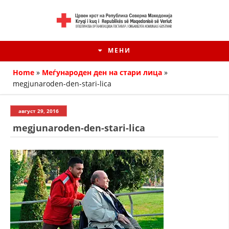
МЕНИ
Home
»
Меѓународен ден на стари лица
»
megjunaroden-den-stari-lica
август 29, 2016
megjunaroden-den-stari-lica
HISTORIA E KRYQIT TË KUQ
ИСТОРИЈАТ НА ДВИЖЕЊЕТО