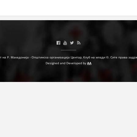
МЕЃУНАРОДНА СОРАБОТКА
ДОГОВОРИ
ЗНАЧЕЊЕ НА СЛУЖБАТА ЗА БАРАЊЕ
ФОРМУЛАРИ ЗА БАРАЊА
ЗДРАВСТВЕНО ПРЕВЕНТИВНА ДЕЈНОСТ
т на Р. Македонија - Општинска организација Центар, Клуб на млади ©. Сите права задр
Designed and Developed by
AA
ПРВА ПОМОШ
КРВОДАРИТЕЛСТВО
ИНФОРМАЦИИ ЗА БОЛЕСТИ
МЕНАЏМЕНТ НА ВОЛОНТЕРИ
ЗА НАС