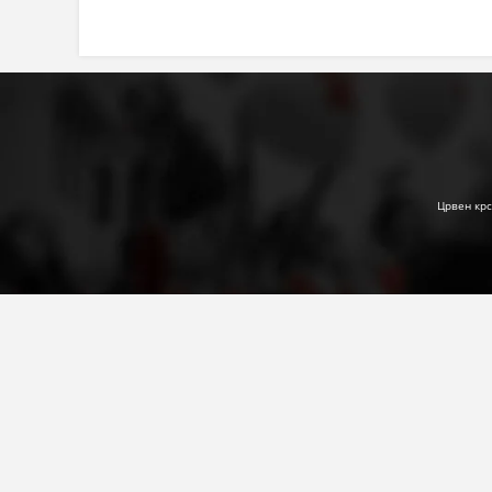
Црвен крс