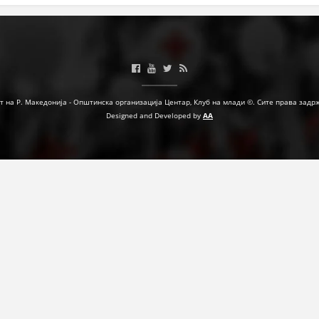
МЕЃУНАРОДНА СОРАБОТКА
ДОГОВОРИ
ЗНАЧЕЊЕ НА СЛУЖБАТА ЗА БАРАЊЕ
т на Р. Македонија - Општинска организација Центар, Клуб на млади ©. Сите права задр
ФОРМУЛАРИ ЗА БАРАЊА
Designed and Developed by
AA
ЗДРАВСТВЕНО ПРЕВЕНТИВНА ДЕЈНОСТ
ПРВА ПОМОШ
КРВОДАРИТЕЛСТВО
ИНФОРМАЦИИ ЗА БОЛЕСТИ
МЕНАЏМЕНТ НА ВОЛОНТЕРИ
ЗА НАС