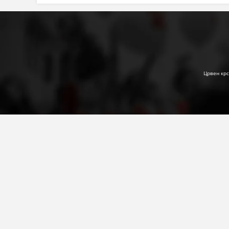
Црвен крс