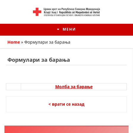
МЕНИ
Home
»
Формулари за барања
Формулари за барања
Молба за барање
< врати се назад
HISTORIA E KRYQIT TË KUQ
ИСТОРИЈАТ НА ДВИЖЕЊЕТО