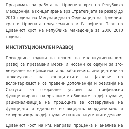
Програмата за работа на Црвениот крст на Ре­публика
МЕЃУНАРОДНА СОРАБОТКА
Македонија, е концепирана врз Стра­те­ги­ја­та за развој до
2010 година на Меѓународната Фе­де­рација на Црвениот
ДОГОВОРИ
крст и Црвената по­луе­се­­мчи­на и Развојниот План на
Црвениот крст на Репу­бли­ка Македонија за 2006 2010
ЗНАЧЕЊЕ НА СЛУЖБАТА ЗА БАРАЊЕ
година.
ФОРМУЛАРИ ЗА БАРАЊА
ИНСТИТУЦИОНАЛЕН РАЗВОЈ
ЗДРАВСТВЕНО ПРЕВЕНТИВНА ДЕЈНОСТ
Последниве години на планот на институционалниот
развој се преземани мерки и носени се одлуки за зго­
ПРВА ПОМОШ
лемување на ефикасноста во работењето, иницијативи за
КРВОДАРИТЕЛСТВО
зголемување на капацитетите и јакнење на
волонтаризмот и се правени дополненија и ревизија на
ИНФОРМАЦИИ ЗА БОЛЕСТИ
Статутот за создавање услови за поефикасно
функционирање на органите и облиците за дејствување,
МЕНАЏМЕНТ НА ВОЛОНТЕРИ
рационализација на трошоците за остварување на
функцијата и единство во акцијата, координирано и
синхронизирано дејствување на конститутивните делови.
ЗА НАС
Црвениот крст на РМ, направи проценка и анализа на