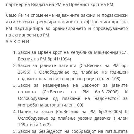
партнер на Владата на РМ на Црвениот крст на РМ.
Само ќе ги споменеме најважните закони и подзаконски
акти со кои се регулира начинот на кој Црвениот крст на
РМ партиципира во оранизирањето и спроведувањето
на активности во РМ.
З А К О Н И
Закон за Црвен крст на Република Македонија (Сл.
Весник на РМ бр.41/1994)
Закон за јавните патишта (Сл.Весник на РМ бр.
26/96) К Ослободување од плаќање на годишен
надоместок за возила од регистрација (член 108)
Закон за изменување на Законот за јавните
патишта (Сл.Весник на РМ бр.31/2006) К
Ослободување од плаќање на надоместок за
употреба на автопат (член 109)
Царински закон (Сл.Весник на РМ бр.39/2005) К
Ослободување од плаќање увозни давачки ( член
195 точки 1 и 2)
Закон за безбедност на сообраќајот на патиштата