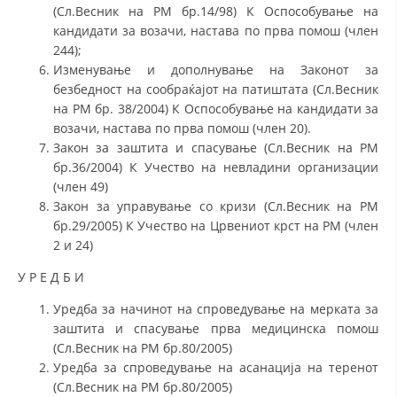
(Сл.Весник на РМ бр.14/98) К Оспособување на
кандидати за возачи, настава по прва помош (член
244);
Изменување и дополнување на Законот за
безбедност на сообраќајот на патиштата (Сл.Весник
на РМ бр. 38/2004) К Оспособување на кандидати за
возачи, настава по прва помош (член 20).
Закон за заштита и спасување (Сл.Весник на РМ
бр.36/2004) К Учество на невладини организации
(член 49)
Закон за управување со кризи (Сл.Весник на РМ
бр.29/2005) К Учество на Црвениот крст на РМ (член
2 и 24)
У Р Е Д Б И
Уредба за начинот на спроведување на мерката за
заштита и спасување прва медицинска помош
(Сл.Весник на РМ бр.80/2005)
Уредба за спроведување на асанација на теренот
(Сл.Весник на РМ бр.80/2005)