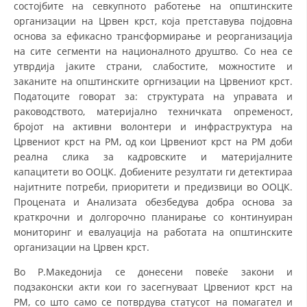
состојбите на севкупното работење на општинските
ДЕЈСТВУВАЊЕ
организации на Црвен крст, која претставува појдовна
основа за ефикасно трансформирање и реорганизација
на сите сегменти на националното друштво. Со неа се
утврдија јаките страни, слабостите, можностите и
заканите на општинските оргнизации на Црвениот крст.
ПРИРАЧНИЦИ
Податоците говорат за: структурата на управата и
раководството, материјално техничката опременост,
СТРАТЕГИИ
бројот на активни волонтери и инфраструктура на
Црвениот крст на РМ, од кои Црвениот крст на РМ доби
ЕДУКАТИВНО ИНФОРМАТИВНИ МАТЕРИЈАЛИ
реална слика за кадровските и материјалните
БРОШУРИ
капацитети во ООЦК. Добиените резултати ги детектираа
најитните потреби, приоритети и предизвици во ООЦК.
ПОСТЕРИ
Процената и Анализата обезбедува добра основа за
краткрочни и долгорочно планирање со континуиран
ПРЕЗЕНТАЦИИ
мониторинг и евалуација на работата на општинските
организации на Црвен крст.
Во Р.Македонија се донесени повеќе закони и
подзаконски акти кои го засегнуваат Црвениот крст на
РМ, со што само се потврдува статусот на помагател и