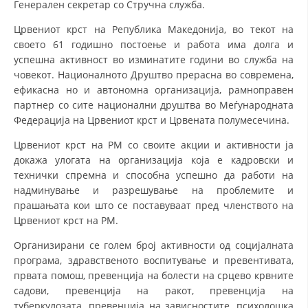
Генерален секретар со Стручна служба.
СТРУКТУРА НА ОРГАНИЗАЦИЈАТА
Црвениот крст на Република Македонија, во текот на
КОНТАКТ ИНФОРМАЦИИ
своето 61 годишно постоење и работа има долга и
ЧЛЕНСТВО ВО ПРОФЕСИОНАЛНИ ТЕЛА
успешна активност во изминатите години во служба на
човекот. Националното Друштво прерасна во современа,
ефикасна но и автономна организација, рамноправен
партнер со сите национални друштва во Меѓународната
ЗАКОН ЗА ЦКРМ
Федерација на Црвениот крст и Црвената полумесечина.
СТАТУТ НА ЦКРМ
Црвениот крст на РМ со своите акции и активности ја
докажа улогата на организација која е кадровски и
технички спремна и способна успешно да работи на
надминување и разрешување на проблемите и
прашањата кои што се поставуваат пред членството на
Црвениот крст на РМ.
ОРГАНИЗАЦИЈА И РАЗВОЈ
Организирани се голем број активности од социјалната
РАКОВОДЕН ОДБОР
програма, здравственото воспитување и превентивата,
првата помош, превенција на болести на срцево крвните
СОБРАНИЕ
садови, превенција на ракот, превенција на
СТРУКТУРА И ОРГАНИЗАЦИОНА ПОСТАВЕНОСТ
туберкулозата, превенција на зависностите, психолошка