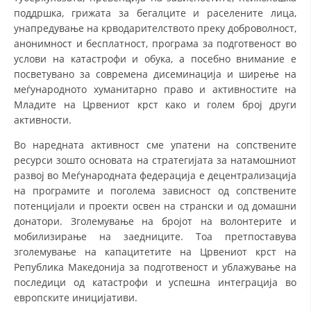
поддршка, грижата за бегалците и раселените лица,
ДИСЕМИНАЦИЈА
унапредување на крводарителството преку доброволност,
анонимност и бесплатност, програма за подготвеност во
MЕЃУНАРОДНО ХУМАНИТАРНО ПРАВО
услови на катастрофи и обука, а посебно внимание е
ПРОМОЦИЈА НА ХУМАНИ ВРЕДНОСТИ
посветувано за современа дисеминација и ширење на
меѓународното хуманитарно право и активностите на
УПОТРЕБА И ЗАШТИТА НА АМБЛЕМОТ
Младите на Црвениот крст како и голем број други
активности.
СОЦИЈАЛНО ХУМАНИТАРНА ДЕЈНОСТ
Во наредната активност сме упатени на сопствените
КАКО ДА ДОНИРАТЕ
ресурси зошто основата на стратегијата за натамошниот
развој во Меѓународната федерација е децентрализација
ПОДГОТВЕНОСТ И ДЕЈСТВО ПРИ КАТАСТРОФИ
на програмите и поголема зависност од сопствените
ТИМОВИ НА ООЦК
потенцијали и проекти освен на странски и од домашни
донатори. Зголемување на бројот на волонтерите и
СПАСИТЕЛНА СТАНИЦА ВОДНО
мобилизирање на заедниците. Тоа претпоставува
зголемување на капа­ци­те­тите на Црвениот крст на
ПРОЕКТИ – ПОДГОТВЕНОСТ И ДЕЈСТВУВАЊЕ ПРИ КАТАСТРОФИ
Република Македонија за подготвеност и ублажување на
ОДНОСИ СО ЈАВНОСТ
последици од катастрофи и успешна интеграција во
европските иницијативи.
ИСТРАЖУВАЊЕ НА ЈАВНО МИСЛЕЊЕ