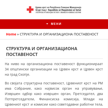
МЕНИ
Home
»
СТРУКТУРА И ОРГАНИЗАЦИОНА ПОСТАВЕНОСТ
СТРУКТУРА И ОРГАНИЗАЦИОНА
ПОСТАВЕНОСТ
На ниво на организациона поставеност функционираат
34 општински организации на Црвен крст и Црвен крст
на град Скопје.
Во својата структурна поставеност, Црвениот крст на РМ
има Собрание, како највисок орган на управување,
HISTORIA E KRYQIT TË KUQ
Извршен одбор како извршен орган, Претседател, два
Потпретседатели, Финансиска ко­ми­сија, Млади на
ИСТОРИЈАТ НА ДВИЖЕЊЕТО
Црвениот крст и комисии како со­ве­тодавни работни тела,