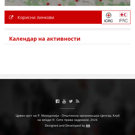
Корисни линкови
Календар на активности
Црвен крст на Р. Македонија - Општинска организација Центар, Клуб
на млади ©. Сите права задржани. 2026
Designed and Developed by
AA