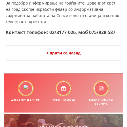
За подобро информирање на граѓаните, Црвениот крст
ДИСЕМИНАЦИЈА
на град Скопје изработи флаер со информативна
содржина за работата на Спасителната станица и контакт
MЕЃУНАРОДНО ХУМАНИТАРНО ПРАВО
телефонот од истата .
ПРОМОЦИЈА НА ХУМАНИ ВРЕДНОСТИ
Контакт телефон: 02/3177-026, моб 075/928-587
УПОТРЕБА И ЗАШТИТА НА АМБЛЕМОТ
СОЦИЈАЛНО ХУМАНИТАРНА ДЕЈНОСТ
< врати се назад
КАКО ДА ДОНИРАТЕ
ПОДГОТВЕНОСТ И ДЕЈСТВО ПРИ КАТАСТРОФИ
ТИМОВИ НА ООЦК
СПАСИТЕЛНА СТАНИЦА ВОДНО
ДНЕВНИ ЦЕНТРИ
ПРВА ПОМОШ
ЕЛЕКТРОНСКИ
ПРОЕКТИ – ПОДГОТВЕНОСТ И ДЕЈСТВУВАЊЕ ПРИ КАТАСТРОФИ
ВЕСНИК
ОДНОСИ СО ЈАВНОСТ
ИСТРАЖУВАЊЕ НА ЈАВНО МИСЛЕЊЕ