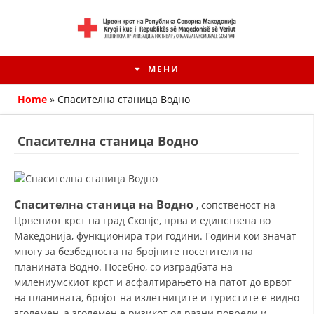
МЕНИ
Home
»
Спасителна станица Водно
Спасителна станица Водно
Спасителна станица на Водно
, сопственост на
Црвениот крст на град Скопје, прва и единствена во
Македонија, функционира три години. Години кои значат
многу за безбедноста на бројните посетители на
HISTORIA E KRYQIT TË KUQ
планината Водно. Посебно, со изградбата на
милениумскиот крст и асфалтирањето на патот до врвот
ИСТОРИЈАТ НА ДВИЖЕЊЕТО
на планината, бројот на излетниците и туристите е видно
зголемен, а зголемен е ризикот од разни повреди и