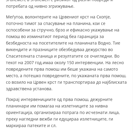
СТРУКТУРА НА ОРГАНИЗАЦИЈАТА
потребата од нивно згрижување.
КОНТАКТ ИНФОРМАЦИИ
Меѓутоа, волонтерите на Црвениот крст на Скопје,
поточно тимот за спасување на планина, кои се
ЧЛЕНСТВО ВО ПРОФЕСИОНАЛНИ ТЕЛА
оспособени за стручно, брзо и ефикасно укажување на
помош во изминатиот период беа гаранција за
безбедноста на посетителите на планината Водно. Тие
викендите и празниците обезбедуваа дежурство во
ЗАКОН ЗА ЦКРМ
Спасителната станица и резултатите се очигледни. Во
СТАТУТ НА ЦКРМ
текот на 2007 год.имаа околу 150 интервенции. На лесно
повредените прва помош им беше укажана на самото
место, а потешко повредените, по укажаната прва помош,
со возило на Црвен крст ги транспортираа до најблиската
здравствена установа.
ОРГАНИЗАЦИЈА И РАЗВОЈ
Покрај интервенициите од прва помош, дежурните
планинари им помагаа на излетниците за нивна
РАКОВОДЕН ОДБОР
ориентација, организираа потрага по исчезнати лица,
преку нагледни вежби ги едуцираа излетниците, ги
СОБРАНИЕ
маркираа патеките и сл.
СТРУКТУРА И ОРГАНИЗАЦИОНА ПОСТАВЕНОСТ