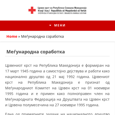
МЕНИ
Home
»
Меѓународна соработка
Меѓународна соработка
Црвениот крст на Република Македонија е формиран на
17 март 1945 година а самостојно дејствува и работи како
национално друштво од 21 мај 1992 година. Црвениот
крст на Република Македонија е признат од
Меѓународниот Комитет на Црвен крст на 01 ноември
1995 година и е примен како полноправен член на
HISTORIA E KRYQIT TË KUQ
Меѓународната Федерација на Друштвата на Црвен крст
и Црвена полумесечина на 27 ноември 1995 година.
ИСТОРИЈАТ НА ДВИЖЕЊЕТО
Една од примарните задачи на националното друштво