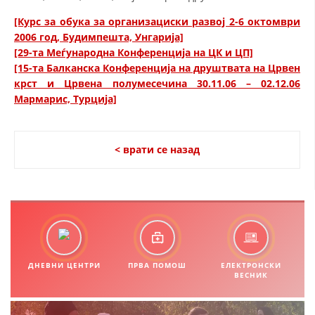
[Курс за обука за организациски развој 2-6 октомври
2006 год, Будимпешта, Унгарија]
[29-та Меѓународна Конференција на ЦК и ЦП]
[15-та Балканска Конференција на друштвата на Црвен
крст и Црвена полумесечина 30.11.06 – 02.12.06
Мармарис, Турција]
< врати се назад
ДНЕВНИ ЦЕНТРИ
ПРВА ПОМОШ
ЕЛЕКТРОНСКИ
ВЕСНИК