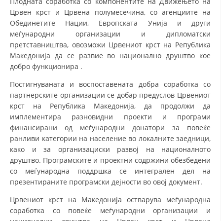
Плодната соработка со компонентите на Движењето на
Црвен крст и Црвена полумесечина, со агенциите на
ДИСЕМИНАЦИЈА
Обединетите Нации, Европската Унија и други
меѓународни организации и дипломатски
MЕЃУНАРОДНО ХУМАНИТАРНО ПРАВО
претставништва, овозможи Црвениот крст на Република
ПРОМОЦИЈА НА ХУМАНИ ВРЕДНОСТИ
Македонија да се развие во национално друштво кое
добро функционира .
УПОТРЕБА И ЗАШТИТА НА АМБЛЕМОТ
Постигнуваната и воспоставената добра соработка со
СОЦИЈАЛНО ХУМАНИТАРНА ДЕЈНОСТ
партнерските организации се добар предуслов Црвениот
крст на Република Македонија, да продолжи да
КАКО ДА ДОНИРАТЕ
имплементира разновидни проекти и програми
ПОДГОТВЕНОСТ И ДЕЈСТВО ПРИ КАТАСТРОФИ
финансирани од меѓународни донатори за повеќе
ранливи категории на население во локалните заедници,
ТИМОВИ НА ООЦК
како и за организациски развој на националното
друштво. Програмските и проектни содржини обезбедени
СПАСИТЕЛНА СТАНИЦА ВОДНО
со меѓународна поддршка се интегрален дел на
ПРОЕКТИ – ПОДГОТВЕНОСТ И ДЕЈСТВУВАЊЕ ПРИ КАТАСТРОФИ
презентираните програмски дејности во овој документ.
Црвениот крст на Македонија остварува меѓународна
ОДНОСИ СО ЈАВНОСТ
соработка со повеќе меѓународни организации и
ИСТРАЖУВАЊЕ НА ЈАВНО МИСЛЕЊЕ