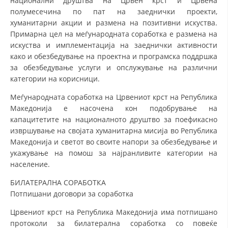
национални друштва на Црвен крст и Црвена
полумесечина по пат на заеднички проекти,
МЕЃУНАРОДНА СОРАБОТКА
хуманитарни акции и размена на позитивни искуства.
Примарна цел на меѓународната соработка е размена на
ДОГОВОРИ
искуства и имплементација на заеднички активности
како и обезбедување на проектна и програмска поддршка
ЗНАЧЕЊЕ НА СЛУЖБАТА ЗА БАРАЊЕ
за обезбедување услуги и опслужување на различни
ФОРМУЛАРИ ЗА БАРАЊА
категории на корисници.
ЗДРАВСТВЕНО ПРЕВЕНТИВНА ДЕЈНОСТ
Меѓународната соработка на Црвениот крст на Република
Македонија е насочена кон подобрување на
ПРВА ПОМОШ
капацитетите на националното друштво за поефикасно
извршување на својата хуманитарна мисија во Република
КРВОДАРИТЕЛСТВО
Македонија и светот во своите напори за обезбедување и
ИНФОРМАЦИИ ЗА БОЛЕСТИ
укажување на помош за најранливите категории на
население.
МЕНАЏМЕНТ НА ВОЛОНТЕРИ
БИЛАТЕРАЛНА СОРАБОТКА
Потпишани договори за соработка
Црвениот крст на Република Македонија има потпишано
ЗА НАС
протоколи за билатерална соработка со повеќе