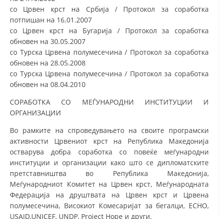
со Црвен крст на Србија / Протокол за соработка
потпишан на 16.01.2007
со Црвен крст на Бугарија / Протокол за соработка
обновен на 30.05.2007
со Турска Црвена полумесечина / Протокол за соработка
обновен на 28.05.2008
со Турска Црвена полумесечина / Протокол за соработка
обновен на 08.04.2010
СОРАБОТКА СО МЕЃУНАРОДНИ ИНСТИТУЦИИ И
ОРГАНИЗАЦИИ
Во рамките на спроведувањето на своите програмски
активности Црвениот крст на Република Македонија
остварува добра соработка со повеќе меѓународни
институции и организации како што се дипломатските
претставништва во Република Македонија,
Меѓународниот Комитет на Црвен крст, Меѓународната
Федерација на друштвата на Црвен крст и Црвена
полумесечина, Високиот Комесаријат за бегалци, ECHO,
USAID,UNICEF, UNDP, Project Hope и други.