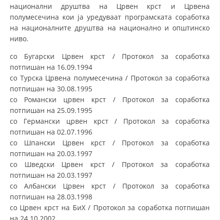
ДЕЈСТВУВАЊЕ
национални друштва на Црвен крст и Црвена
полумесечина кои ја уредуваат програмската соработка
на националните друштва на национално и општинско
ниво.
со Бугарски Црвен крст / Протокол за соработка
ПРИРАЧНИЦИ
потпишан на 16.09.1994
со Турска Црвена полумесечина / Протокол за соработка
СТРАТЕГИИ
потпишан на 30.08.1995
со Романски црвен крст / Протокол за соработка
ЕДУКАТИВНО ИНФОРМАТИВНИ МАТЕРИЈАЛИ
потпишан на 25.09.1995
со Германски црвен крст / Протокол за соработка
БРОШУРИ
потпишан на 02.07.1996
ПОСТЕРИ
со Шпански Црвен крст / Протокол за соработка
потпишан на 20.03.1997
ПРЕЗЕНТАЦИИ
со Шведски Црвен крст / Протокол за соработка
потпишан на 20.03.1997
со Албански Црвен крст / Протокол за соработка
потпишан на 28.03.1998
со Црвен крст на БиХ / Протокол за соработка потпишан
на 24.10.2002