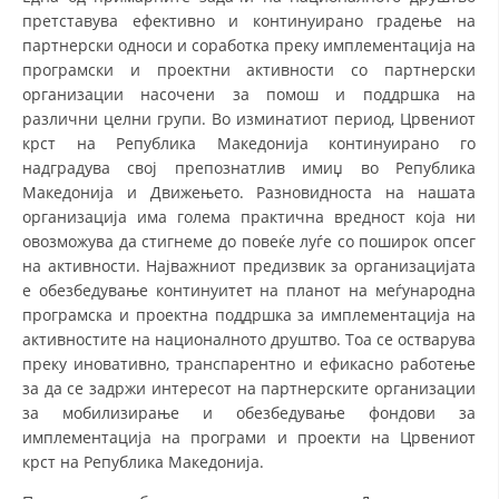
СТРУКТУРА НА ОРГАНИЗАЦИЈАТА
претставува ефективно и континуирано градење на
партнерски односи и соработка преку имплементација на
КОНТАКТ ИНФОРМАЦИИ
програмски и проектни активности со партнерски
организации насочени за помош и поддршка на
ЧЛЕНСТВО ВО ПРОФЕСИОНАЛНИ ТЕЛА
различни целни групи. Во изминатиот период, Црвениот
крст на Република Македонија континуирано го
надградува свој препознатлив имиџ во Република
ЗАКОН ЗА ЦКРМ
Македонија и Движењето. Разновидноста на нашата
организација има голема практична вредност која ни
СТАТУТ НА ЦКРМ
овозможува да стигнеме до повеќе луѓе со поширок опсег
на активности. Најважниот предизвик за организацијата
е обезбедување континуитет на планот на меѓународна
програмска и проектна поддршка за имплементација на
активностите на националното друштво. Тоа се остварува
преку иновативно, транспарентно и ефикасно работење
ОРГАНИЗАЦИЈА И РАЗВОЈ
за да се задржи интересот на партнерските организации
РАКОВОДЕН ОДБОР
за мобилизирање и обезбедување фондови за
имплементација на програми и проекти на Црвениот
СОБРАНИЕ
крст на Република Македонија.
СТРУКТУРА И ОРГАНИЗАЦИОНА ПОСТАВЕНОСТ