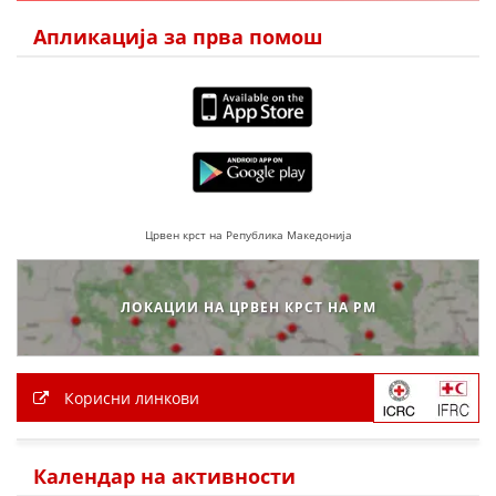
ДЕЈСТВУВАЊЕ
Апликација за прва помош
ПРИРАЧНИЦИ
СТРАТЕГИИ
ЕДУКАТИВНО ИНФОРМАТИВНИ МАТЕРИЈАЛИ
Црвен крст на Република Македонија
БРОШУРИ
ЛОКАЦИИ НА ЦРВЕН КРСТ НА РМ
ПОСТЕРИ
ПРЕЗЕНТАЦИИ
Корисни линкови
Календар на активности