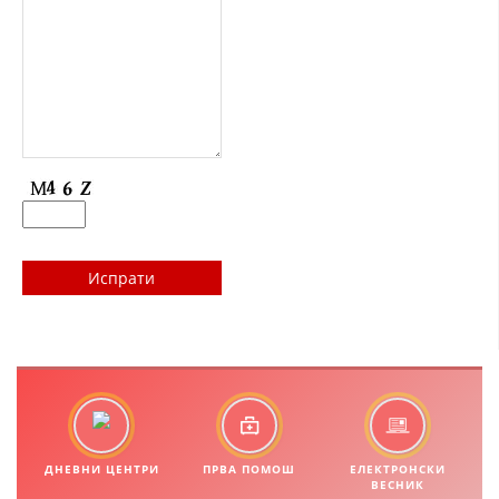
ДИСЕМИНАЦИЈА
MЕЃУНАРОДНО ХУМАНИТАРНО ПРАВО
ПРОМОЦИЈА НА ХУМАНИ ВРЕДНОСТИ
УПОТРЕБА И ЗАШТИТА НА АМБЛЕМОТ
СОЦИЈАЛНО ХУМАНИТАРНА ДЕЈНОСТ
КАКО ДА ДОНИРАТЕ
ПОДГОТВЕНОСТ И ДЕЈСТВО ПРИ КАТАСТРОФИ
ТИМОВИ НА ООЦК
СПАСИТЕЛНА СТАНИЦА ВОДНО
ПРОЕКТИ – ПОДГОТВЕНОСТ И ДЕЈСТВУВАЊЕ ПРИ КАТАСТРОФИ
ОДНОСИ СО ЈАВНОСТ
ДНЕВНИ ЦЕНТРИ
ПРВА ПОМОШ
ЕЛЕКТРОНСКИ
ВЕСНИК
ИСТРАЖУВАЊЕ НА ЈАВНО МИСЛЕЊЕ