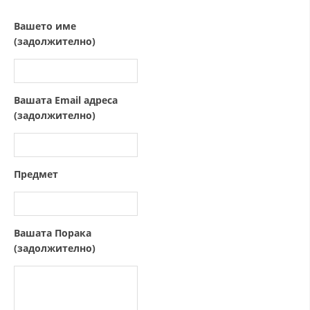
СТРУКТУРА НА ОРГАНИЗАЦИЈАТА
Вашето име
КОНТАКТ ИНФОРМАЦИИ
(задолжително)
ЧЛЕНСТВО ВО ПРОФЕСИОНАЛНИ ТЕЛА
Вашата Email адреса
(задолжително)
ЗАКОН ЗА ЦКРМ
СТАТУТ НА ЦКРМ
Предмет
ОРГАНИЗАЦИЈА И РАЗВОЈ
Вашата Порака
(задолжително)
РАКОВОДЕН ОДБОР
СОБРАНИЕ
СТРУКТУРА И ОРГАНИЗАЦИОНА ПОСТАВЕНОСТ