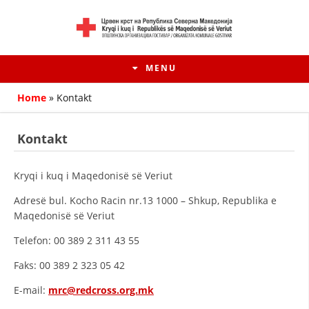
MENU
Home
»
Kontakt
Kontakt
Kryqi i kuq i Maqedonisë së Veriut
Аdresë bul. Kocho Racin nr.13 1000 – Shkup, Republika e
Maqedonisë së Veriut
Telefon: 00 389 2 311 43 55
HISTORIA E LËVIZJES
Faks: 00 389 2 323 05 42
HISTORIA E KRYQIT TË KUQ
E-mail:
mrc@redcross.org.mk