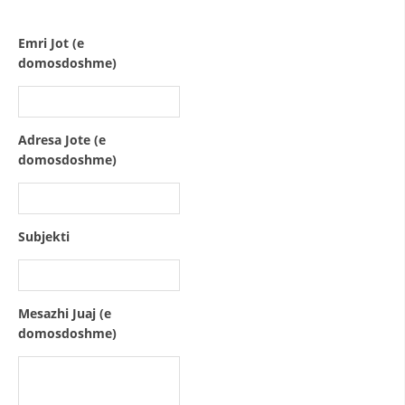
STRUKTURA E ORGANIZATËS
KONTAKT INFORMACIONE
Emri Jot (e
domosdoshme)
LIGJI I KRYQIT TË KUQ
Adresa Jote (e
STATUTI I KRYQIT TË KUQ
domosdoshme)
Subjekti
ORGANIZIMI DHE ZHVILLIMI
BORDI DREJTUES
Mesazhi Juaj (e
KUVENDI
domosdoshme)
NIVELI I STRUKTURËS ORGANIZATIVE
DISEMINIMI