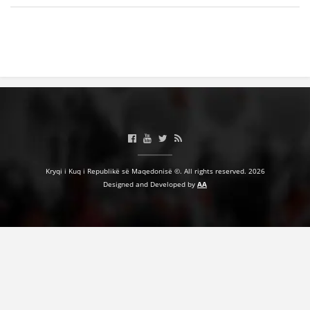
Kryqi i Kuq i Republikë së Maqedonisë ©. All rights reserved. 2026
Designed and Developed by
AA