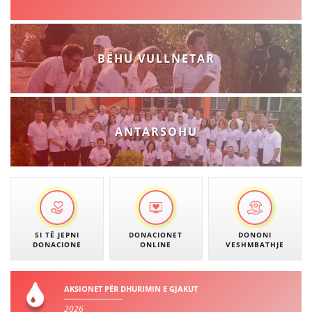
BASHKËPUNIM NDËRKOMBËTAR
MARRËVESHJE
BËHU VULLNETAR
PROJEKTE
SHËRBIMI PËR KËRKIM
VEPRIMTARI SHËNDETËSORE PREVENTIVE
ANTARSOHU
NDIHMA E PARË
DHURIMI I GJAKUT
MENAXHIM ME VULLNETARË
SI TË JEPNI
DONACIONET
DONONI
DONACIONE
ONLINE
VESHMBATHJE
KUSH JEMI NE
AKSIONET PËR DHURIMIN E GJAKUT
VEPRIMTARI
2026