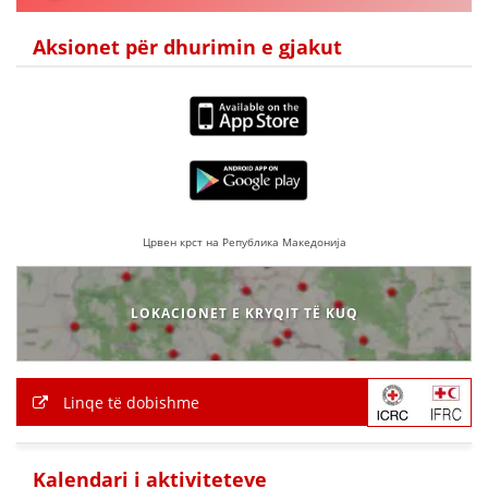
Aksionet për dhurimin e gjakut
DORACAKË
STRATEGJI
MATERIAL EDUKATIVO INFORMATIV
BROCHURES
Црвен крст на Република Македонија
PRESENTATIONS
LOKACIONET E KRYQIT TË KUQ
Linqe të dobishme
Kalendari i aktiviteteve