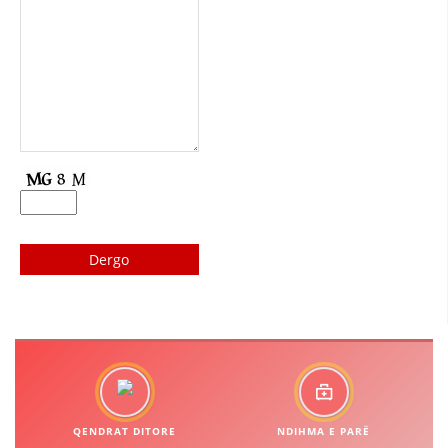
DREJTA NDERKOMBETARE HUMANITARE
PROMOVIMI I VLERAVE HUMANE
PËRDORIMIN DHE MBROJTJEN E STEMËS
SOCIALO-HUMANITARE
SI TË JEPNI DONACIONE
PËRGATITSHMËRI DHE VEPRIM GJATË KATASTROFAVE
EKIPE PËRGJIGJE DISASTER
STACIONIN E UJIT SHPËTIMIT – VODNO
EOK E CK
PROJEKTE
MARRDHËNJE ME PUBLIKUN
QENDRAT DITORE
NDIHMA E PARË
HULUMTIMI I OPINIONIT PUBLIK