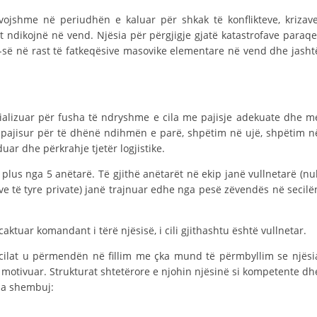
STRUKTURA E ORGANIZATËS
evojshme në periudhën e kaluar për shkak të konflikteve, krizave
KONTAKT INFORMACIONE
at ndikojnë në vend. Njësia për përgjigje gjatë katastrofave paraqe
-së në rast të fatkeqësive masovike elementare në vend dhe jasht
LIGJI I KRYQIT TË KUQ
cializuar për fusha të ndryshme e cila me pajisje adekuate dhe m
STATUTI I KRYQIT TË KUQ
ë pajisur për të dhënë ndihmën e parë, shpëtim në ujë, shpëtim n
uar dhe përkrahje tjetër logjistike.
 plus nga 5 anëtarë. Të gjithë anëtarët në ekip janë vullnetarë (nu
e të tyre private) janë trajnuar edhe nga pesë zëvendës në secilë
ORGANIZIMI DHE ZHVILLIMI
aktuar komandant i tërë njësisë, i cili gjithashtu është vullnetar.
BORDI DREJTUES
ë cilat u përmendën në fillim me çka mund të përmbyllim se njësi
KUVENDI
 motivuar. Strukturat shtetërore e njohin njësinë si kompetente dh
NIVELI I STRUKTURËS ORGANIZATIVE
sa shembuj:
DISEMINIMI