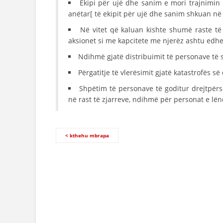
Ekipi për ujë dhe sanim e mori trajnimin n
anëtar[ të ekipit për ujë dhe sanim shkuan në
Në vitet që kaluan kishte shumë raste të 
aksionet si me kapcitete me njerëz ashtu edh
Ndihmë gjatë distribuimit të personave të 
Përgatitje të vlerësimit gjatë katastrofës s
Shpëtim të personave të goditur drejtpërs
në rast të zjarreve, ndihmë për personat e lë
< kthehu mbrapa