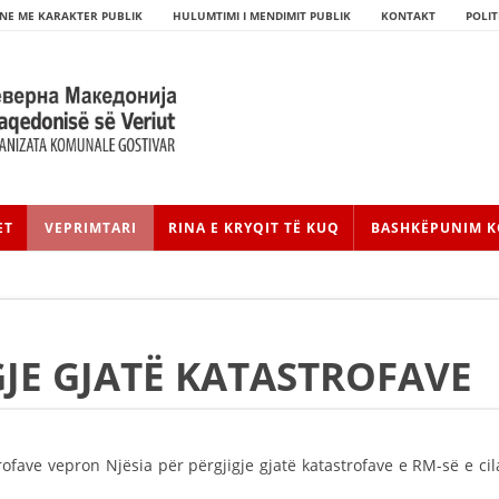
NE ME KARAKTER PUBLIK
HULUMTIMI I MENDIMIT PUBLIK
KONTAKT
POLIT
ET
VEPRIMTARI
RINA E KRYQIT TË KUQ
BASHKËPUNIM K
GJE GJATË KATASTROFAVE
HISTORIA E LËVIZJES
HISTORIA E KRYQIT TË KUQ
rofave vepron Njësia për përgjigje gjatë katastrofave e RM-së e cil