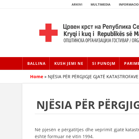
ARKIVI
MULTIMEDIA
INFORMACIO
BALLINA
KUSH JEMI NE
SI PUNOJM
PARIM
Home
»
NJËSIA PËR PËRGJIGJE GJATË KATASTROFAVE
NJËSIA PËR PËRGJI
Në pjesën e përgatitjes dhe veprimit gjatë katast
është formuar në vitin 1994.