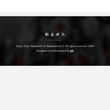
BASHKËPUNIM NDËRKOMBËTAR
MARRËVESHJE
PROJEKTE
SHËRBIMI PËR KËRKIM
VEPRIMTARI SHËNDETËSORE PREVENTIVE
Kryqi i Kuq i Republikë së Maqedonisë ©. All rights reserved. 2026
Designed and Developed by
AA
NDIHMA E PARË
DHURIMI I GJAKUT
MENAXHIM ME VULLNETARË
KUSH JEMI NE
VEPRIMTARI