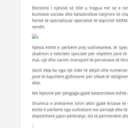
Ekzistimi i njësisë së tillë u tregua më se e n
kushteve sociale dhe katastrofave natyrore të cil
formë të specializuar operative të veprimit KKRM
vendit.
Njësia është e përbërë prej vullnetarëve, të spe
zbatimin e teknikës speciale për shpëtim janë t
mal, ujë dhe sanim, transport të personave të lënd
Secili ekip ka nga një lider të ekipit dhe numëron
janë të kapshëm gjithmonë për shkak të obligimev
ekip.
Me Njësinë për përgjigje gjatë katastrofave është c
Shumica e anëtarëve ishin aktiv gjatë krizave t
është e përbërë nga vullnetarë me përvojë dhe të
shpeshherë japin përkrahje. Do të përmendim di