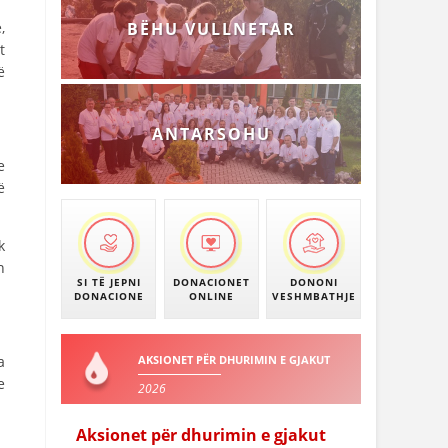
,
BËHU VULLNETAR
t
ë
ANTARSOHU
e
ë
k
n
SI TË JEPNI
DONACIONET
DONONI
DONACIONE
ONLINE
VESHMBATHJE
a
AKSIONET PËR DHURIMIN E GJAKUT
e
2026
Aksionet për dhurimin e gjakut