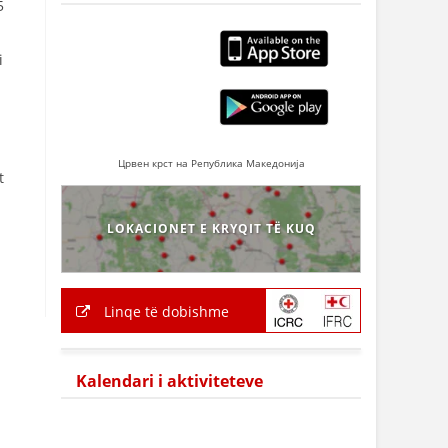
5
i
Црвен крст на Република Македонија
t
LOKACIONET E KRYQIT TË KUQ
Linqe të dobishme
Kalendari i aktiviteteve