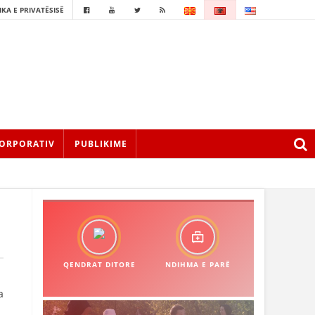
IKA E PRIVATËSISË
ORPORATIV
PUBLIKIME
QENDRAT DITORE
NDIHMA E PARË
a