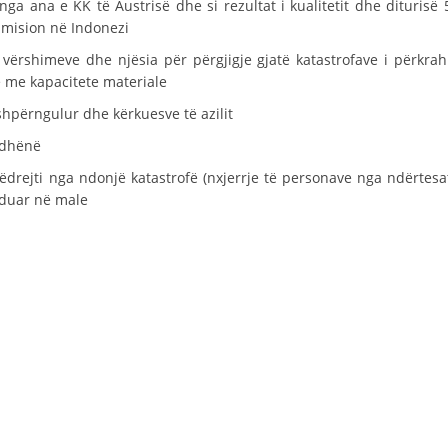
ga ana e KK të Austrisë dhe si rezultat i kualitetit dhe diturisë 
 mision në Indonezi
DREJTA NDERKOMBETARE HUMANITARE
vërshimeve dhe njësia për përgjigje gjatë katastrofave i përkrah
PROMOVIMI I VLERAVE HUMANE
e me kapacitete materiale
PËRDORIMIN DHE MBROJTJEN E STEMËS
shpërngulur dhe kërkuesve të azilit
SOCIALO-HUMANITARE
ë dhënë
ëdrejti nga ndonjë katastrofë (nxjerrje të personave nga ndërtesa
SI TË JEPNI DONACIONE
nduar në male
PËRGATITSHMËRI DHE VEPRIM GJATË KATASTROFAVE
EKIPE PËRGJIGJE DISASTER
STACIONIN E UJIT SHPËTIMIT – VODNO
EOK E CK
PROJEKTE
MARRDHËNJE ME PUBLIKUN
HULUMTIMI I OPINIONIT PUBLIK