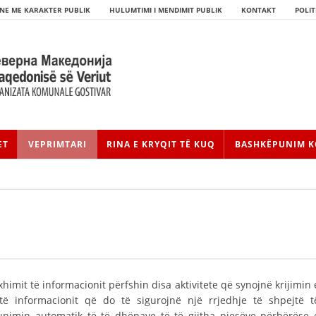
NE ME KARAKTER PUBLIK
HULUMTIMI I MENDIMIT PUBLIK
KONTAKT
POLIT
ET
VEPRIMTARI
RINA E KRYQIT TË KUQ
BASHKËPUNIM K
HISTORIA E LËVIZJES
himit të informacionit përfshin disa aktivitete që synojnë krijimin 
HISTORIA E KRYQIT TË KUQ
 të informacionit që do të sigurojnë një rrjedhje të shpejtë t
punimin automatik të të dhënave të të gjitha pjesëve përbërëse 