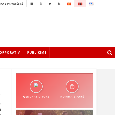
IKA E PRIVATËSISË
ORPORATIV
PUBLIKIME
QENDRAT DITORE
NDIHMA E PARË
e
ë
e