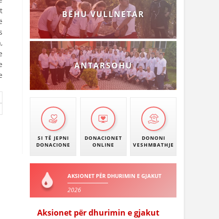
t
BËHU VULLNETAR
ë
s
,
e
e
ANTARSOHU
e
SI TË JEPNI
DONACIONET
DONONI
DONACIONE
ONLINE
VESHMBATHJE
AKSIONET PËR DHURIMIN E GJAKUT
2026
Aksionet për dhurimin e gjakut