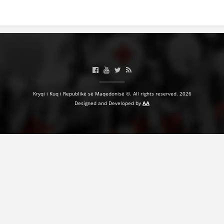
BASHKËPUNIM NDËRKOMBËTAR
MARRËVESHJE
PROJEKTE
SHËRBIMI PËR KËRKIM
VEPRIMTARI SHËNDETËSORE PREVENTIVE
Kryqi i Kuq i Republikë së Maqedonisë ©. All rights reserved. 2026
Designed and Developed by
AA
NDIHMA E PARË
DHURIMI I GJAKUT
MENAXHIM ME VULLNETARË
KUSH JEMI NE
VEPRIMTARI