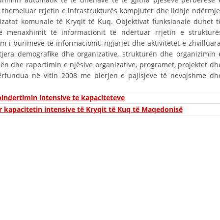
STRUKTURA E ORGANIZATËS
të themeluar rrjetin e infrastrukturës kompjuter dhe lidhje ndërmje
zatat komunale të Kryqit të Kuq. Objektivat funksionale duhet t
KONTAKT INFORMACIONE
të menaxhimit të informacionit të ndërtuar rrjetin e strukturë
m i burimeve të informacionit, ngjarjet dhe aktivitetet e zhvilluara
të tjera demografike dhe organizative, strukturën dhe organizimin 
LIGJI I KRYQIT TË KUQ
zën dhe raportimin e njësive organizative, programet, projektet dh
u përfundua në vitin 2008 me blerjen e pajisjeve të nevojshme dh
STATUTI I KRYQIT TË KUQ
bindertimin intensive te kapaciteteve
r kapacitetin intensive të Kryqit të Kuq të Maqedonisë
ORGANIZIMI DHE ZHVILLIMI
BORDI DREJTUES
KUVENDI
NIVELI I STRUKTURËS ORGANIZATIVE
DISEMINIMI