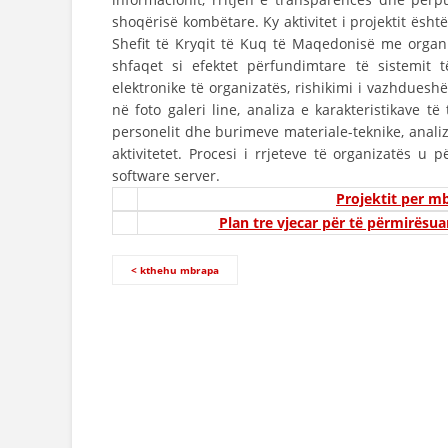
shoqërisë kombëtare. Ky aktivitet i projektit ësh
Shefit të Kryqit të Kuq të Maqedonisë me organi
shfaqet si efektet përfundimtare të sistemit 
elektronike të organizatës, rishikimi i vazhdueshë
në foto galeri line, analiza e karakteristikave 
personelit dhe burimeve materiale-teknike, anali
aktivitetet. Procesi i rrjeteve të organizatës 
software server.
Projektit per m
Plan tre vjecar për të përmirësua
< kthehu mbrapa