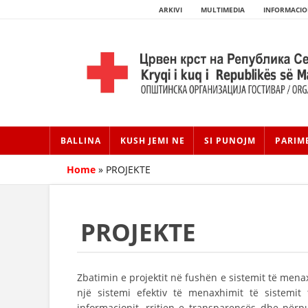
ARKIVI
MULTIMEDIA
INFORMACIO
BALLINA
KUSH JEMI NE
SI PUNOJM
PARIM
Home
»
PROJEKTE
PROJEKTE
Zbatimin e projektit në fushën e sistemit të menax
një sistemi efektiv të menaxhimit të sistemit
informacionit, rritjen e transparencës dhe për