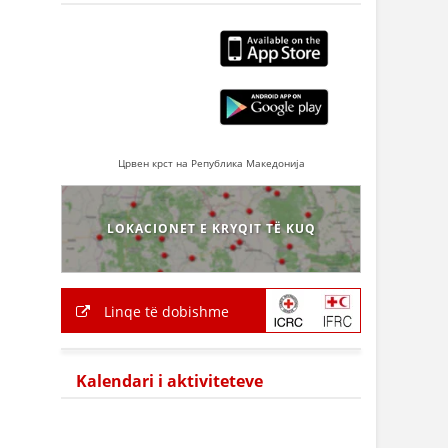
Црвен крст на Република Македонија
LOKACIONET E KRYQIT TË KUQ
Linqe të dobishme
Kalendari i aktiviteteve