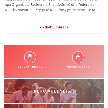
STRUKTURA E ORGANIZATËS
nga Organizata Botërore e Shëndetësisë dhe Federatës
Ndërkombëtare të Kryqit të Kuq dhe Gjysmëhënës së Kuqe.
KONTAKT INFORMACIONE
< kthehu mbrapa
LIGJI I KRYQIT TË KUQ
STATUTI I KRYQIT TË KUQ
QENDRAT DITORE
NDIHMA E PARË
ORGANIZIMI DHE ZHVILLIMI
BORDI DREJTUES
KUVENDI
BËHU VULLNETAR
NIVELI I STRUKTURËS ORGANIZATIVE
DISEMINIMI