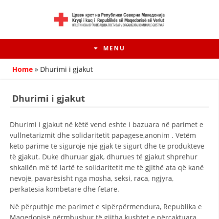
MENU
Home
»
Dhurimi i gjakut
Dhurimi i gjakut
Dhurimi i gjakut në këtë vend eshte i bazuara në parimet e
vullnetarizmit dhe solidaritetit papagese,anonim . Vetëm
këto parime të sigurojë një gjak të sigurt dhe të produkteve
të gjakut. Duke dhuruar gjak, dhurues të gjakut shprehur
shkallën më të lartë te solidaritetit me të gjithë ata që kanë
nevojë, pavarësisht nga mosha, seksi, raca, ngjyra,
HISTORIA E LËVIZJES
përkatësia kombëtare dhe fetare.
HISTORIA E KRYQIT TË KUQ
Në përputhje me parimet e sipërpërmendura, Republika e
Maqedonisë përmbushur të gjitha kushtet e përcaktuara