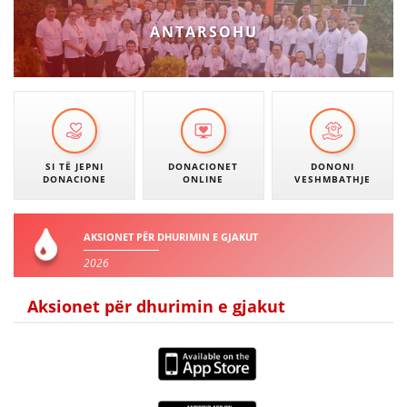
DREJTA NDERKOMBETARE HUMANITARE
ANTARSOHU
PROMOVIMI I VLERAVE HUMANE
PËRDORIMIN DHE MBROJTJEN E STEMËS
SOCIALO-HUMANITARE
SI TË JEPNI DONACIONE
SI TË JEPNI
DONACIONET
DONONI
DONACIONE
ONLINE
VESHMBATHJE
PËRGATITSHMËRI DHE VEPRIM GJATË KATASTROFAVE
EKIPE PËRGJIGJE DISASTER
AKSIONET PËR DHURIMIN E GJAKUT
2026
STACIONIN E UJIT SHPËTIMIT – VODNO
EOK E CK
Aksionet për dhurimin e gjakut
PROJEKTE
MARRDHËNJE ME PUBLIKUN
HULUMTIMI I OPINIONIT PUBLIK