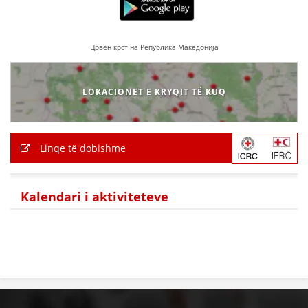
BASHKËPUNIM NDËRKOMBËTAR
MARRËVESHJE
Црвен крст на Република Македонија
PROJEKTE
LOKACIONET E KRYQIT TË KUQ
SHËRBIMI PËR KËRKIM
VEPRIMTARI SHËNDETËSORE PREVENTIVE
Linqe të dobishme
NDIHMA E PARË
DHURIMI I GJAKUT
Kalendari i aktiviteteve
MENAXHIM ME VULLNETARË
KUSH JEMI NE
VEPRIMTARI