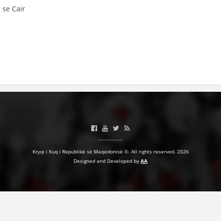
 se Cair
BASHKËPUNIM NDËRKOMBËTAR
MARRËVESHJE
PROJEKTE
SHËRBIMI PËR KËRKIM
VEPRIMTARI SHËNDETËSORE PREVENTIVE
NDIHMA E PARË
DHURIMI I GJAKUT
MENAXHIM ME VULLNETARË
Kryqi i Kuq i Republikë së Maqedonisë ©. All rights reserved. 2026
Designed and Developed by
AA
KUSH JEMI NE
VEPRIMTARI