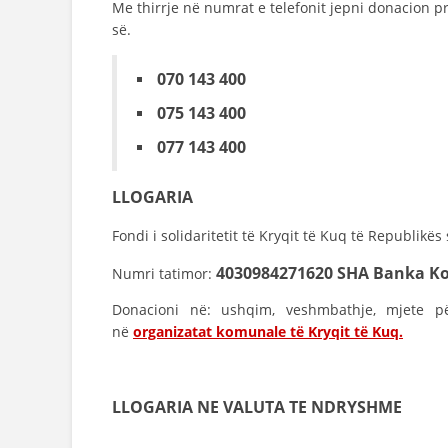
Me thirrje në numrat e telefonit jepni donacion p
së.
070 143 400
075 143 400
077 143 400
LLOGARIA
Fondi i solidaritetit të Kryqit të Kuq të Republikë
4030984271620
SHA Banka Ko
Numri tatimor:
Donacioni në: ushqim, veshmbathje, mjete pë
në
organizatat komunale të Kryqit të Kuq.
LLOGARIA
NE VALUTA TE NDRYSHME