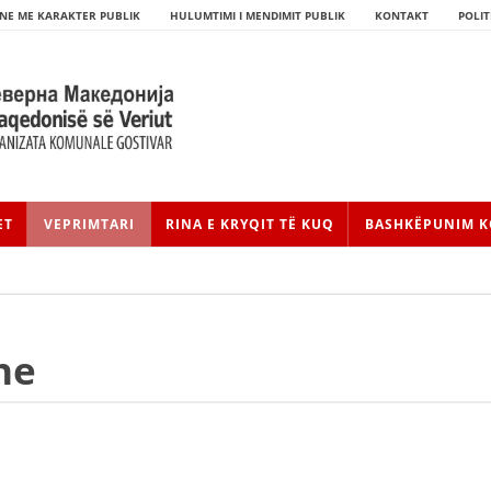
NE ME KARAKTER PUBLIK
HULUMTIMI I MENDIMIT PUBLIK
KONTAKT
POLIT
ET
VEPRIMTARI
RINA E KRYQIT TË KUQ
BASHKËPUNIM K
ne
HISTORIA E LËVIZJES
HISTORIA E KRYQIT TË KUQ