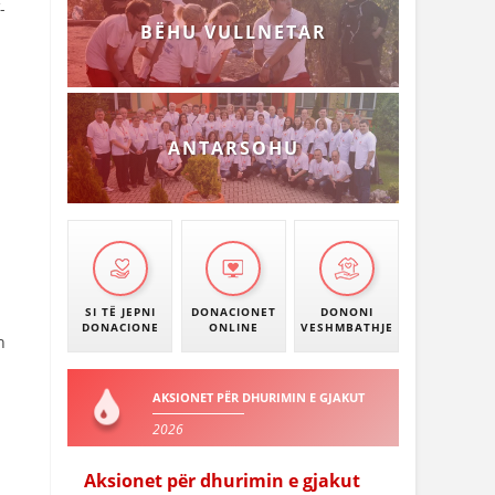
-
BËHU VULLNETAR
ANTARSOHU
SI TË JEPNI
DONACIONET
DONONI
DONACIONE
ONLINE
VESHMBATHJE
n
AKSIONET PËR DHURIMIN E GJAKUT
2026
Aksionet për dhurimin e gjakut