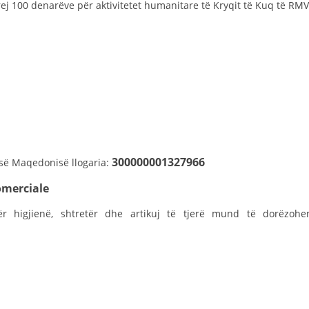
STRUKTURA E ORGANIZATËS
rej 100 denarëve për aktivitetet humanitare të Kryqit të Kuq të RMV
KONTAKT INFORMACIONE
LIGJI I KRYQIT TË KUQ
STATUTI I KRYQIT TË KUQ
300000001327966
s së Maqedonisë llogaria:
merciale
ORGANIZIMI DHE ZHVILLIMI
r higjienë, shtretër dhe artikuj të tjerë mund të dorëzohe
BORDI DREJTUES
KUVENDI
NIVELI I STRUKTURËS ORGANIZATIVE
DISEMINIMI