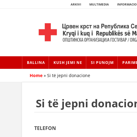
ARKIVI
MULTIMEDIA
INFORMACIO
BALLINA
KUSH JEMI NE
SI PUNOJM
PARIM
Home
»
Si të jepni donacione
Si të jepni donacio
TELEFON