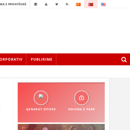
IKA E PRIVATËSISË
ORPORATIV
PUBLIKIME
QENDRAT DITORE
NDIHMA E PARË