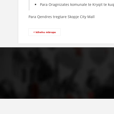
Para Oragnizates komunale te Kryqit te kuq
Para Qendres tregtare Skopje City Mall
< kthehu mbrapa