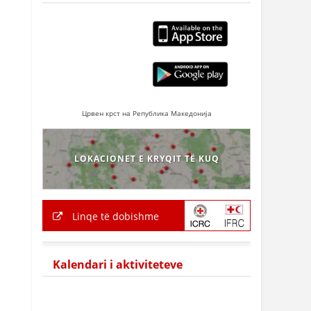
Црвен крст на Република Македонија
LOKACIONET E KRYQIT TË KUQ
Linqe të dobishme
Kalendari i aktiviteteve