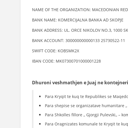
NAME OF THE ORGANIZATION: MACEDONIAN RED
BANK NAME: KOMERCIJALNA BANKA AD SKOPJE
BANK ADDRESS: UL. ORCE NIKOLOV NO.3, 1000 S
BANK ACCOUNT: 300000000000133 25730522-11
SWIFT CODE: KOBSMK2X
IBAN CODE: MK07300701000001228
Dhuroni veshmathjen e Juaj ne kontejner
Para Kryqit te kuq te Republikes se Maqedo
Para shepise se organizatave humanitare ,
Para Shkolles fillore ,, Gjorgji Pulevski,, –
Para Oragnizates komunale te Kryqit te kuq