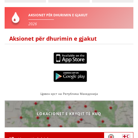
DREJTA NDERKOMBETARE HUMANITARE
AKSIONET PËR DHURIMIN E GJAKUT
PROMOVIMI I VLERAVE HUMANE
2026
PËRDORIMIN DHE MBROJTJEN E STEMËS
Aksionet për dhurimin e gjakut
SOCIALO-HUMANITARE
SI TË JEPNI DONACIONE
PËRGATITSHMËRI DHE VEPRIM GJATË KATASTROFAVE
EKIPE PËRGJIGJE DISASTER
STACIONIN E UJIT SHPËTIMIT – VODNO
Црвен крст на Република Македонија
EOK E CK
PROJEKTE
LOKACIONET E KRYQIT TË KUQ
MARRDHËNJE ME PUBLIKUN
HULUMTIMI I OPINIONIT PUBLIK