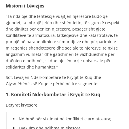
STRUKTURA E ORGANIZATËS
Misioni i Lëvizjes
KONTAKT INFORMACIONE
“Ta ndalojë dhe lehtësojë vuajtjen njerëzore kudo që
gjendet, ta mbrojë jetën dhe shëndetin, të sigurojë respekt
dhe dinjitet për qenien njerëzore, posaçërisht gjatë
konflikteve të armatosura, fatkeqësive dhe katastrofave, të
LIGJI I KRYQIT TË KUQ
punojë në parandalimin e sëmundjeve dhe përparimin e
mirëqenies shëndetësore dhe sociale të njerëzve, të nxisë
STATUTI I KRYQIT TË KUQ
angazhim vullnetar dhe gatishmëri të vazhdueshme për
dhënien e ndihmës, si dhe pjesëmarrje universale për
solidaritet dhe humanitet.”
Sot, Lëvizjen Ndërkombëtare të Kryqit të Kuq dhe
ORGANIZIMI DHE ZHVILLIMI
Gjysmëhënës së Kuqe e përbëjnë tre segmente:
1. Komiteti Ndërkombëtar i Kryqit të Kuq
BORDI DREJTUES
Detyrat kryesore:
KUVENDI
NIVELI I STRUKTURËS ORGANIZATIVE
Ndihmë për viktimat në konfliktet e armatosura;
DISEMINIMI
Evakuim dhe ndihmë mjekësore.