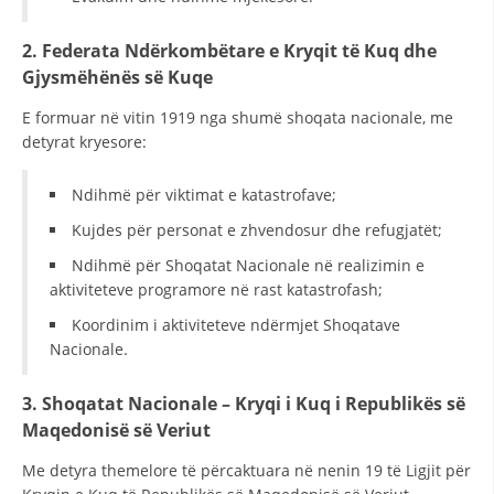
DREJTA NDERKOMBETARE HUMANITARE
2. Federata Ndërkombëtare e Kryqit të Kuq dhe
PROMOVIMI I VLERAVE HUMANE
Gjysmëhënës së Kuqe
PËRDORIMIN DHE MBROJTJEN E STEMËS
E formuar në vitin 1919 nga shumë shoqata nacionale, me
detyrat kryesore:
SOCIALO-HUMANITARE
Ndihmë për viktimat e katastrofave;
SI TË JEPNI DONACIONE
Kujdes për personat e zhvendosur dhe refugjatët;
PËRGATITSHMËRI DHE VEPRIM GJATË KATASTROFAVE
Ndihmë për Shoqatat Nacionale në realizimin e
EKIPE PËRGJIGJE DISASTER
aktiviteteve programore në rast katastrofash;
STACIONIN E UJIT SHPËTIMIT – VODNO
Koordinim i aktiviteteve ndërmjet Shoqatave
Nacionale.
EOK E CK
PROJEKTE
3. Shoqatat Nacionale – Kryqi i Kuq i Republikës së
Maqedonisë së Veriut
MARRDHËNJE ME PUBLIKUN
Me detyra themelore të përcaktuara në nenin 19 të Ligjit për
HULUMTIMI I OPINIONIT PUBLIK