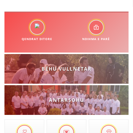
DORACAKË
STRATEGJI
QENDRAT DITORE
NDIHMA E PARË
MATERIAL EDUKATIVO INFORMATIV
BROCHURES
BËHU VULLNETAR
PRESENTATIONS
ANTARSOHU