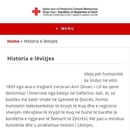
MENU
Home
»
Historia e lëvizjes
Historia e lëvizjes
Ideja për humanitet
ka lindur në vitin
1859 nga ana e tregtarit zviceran Anri Dinan, i cili ka qenë
dëshmitar i tmerreve nga beteja në Solferino, Itali. Ai, së
bashku me katër shokë në Gjenevë të Zvicrës, formoi
Komitetin Ndërkombëtar të Kryqit të Kuq dhe e regjistroi
HISTORIA E LËVIZJES
shenjën mbrojtëse të Kryqit të Kuq në fushë të bardhë (e
kundërta e ngjyrave të flamurit të Zvicrës). Më pas u miratua
HISTORIA E KRYQIT TË KUQ
Konventa dhe u proklamua misioni i Lëvizjes.