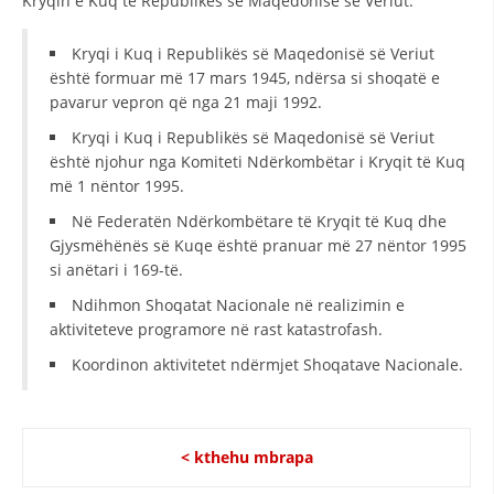
Kryqin e Kuq të Republikës së Maqedonisë së Veriut.
BASHKËPUNIM NDËRKOMBËTAR
Kryqi i Kuq i Republikës së Maqedonisë së Veriut
MARRËVESHJE
është formuar më 17 mars 1945, ndërsa si shoqatë e
pavarur vepron që nga 21 maji 1992.
PROJEKTE
Kryqi i Kuq i Republikës së Maqedonisë së Veriut
SHËRBIMI PËR KËRKIM
është njohur nga Komiteti Ndërkombëtar i Kryqit të Kuq
më 1 nëntor 1995.
VEPRIMTARI SHËNDETËSORE PREVENTIVE
Në Federatën Ndërkombëtare të Kryqit të Kuq dhe
NDIHMA E PARË
Gjysmëhënës së Kuqe është pranuar më 27 nëntor 1995
si anëtari i 169-të.
DHURIMI I GJAKUT
Ndihmon Shoqatat Nacionale në realizimin e
MENAXHIM ME VULLNETARË
aktiviteteve programore në rast katastrofash.
Koordinon aktivitetet ndërmjet Shoqatave Nacionale.
KUSH JEMI NE
< kthehu mbrapa
VEPRIMTARI