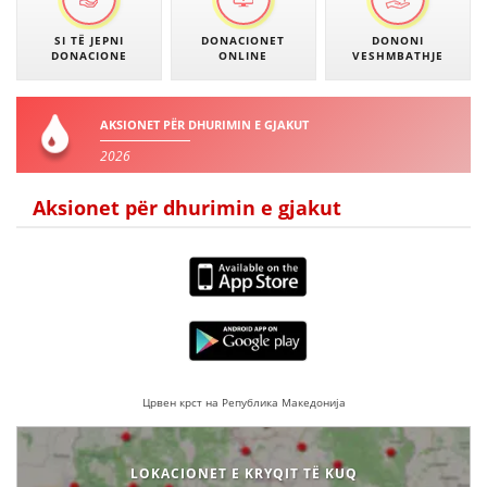
SI TË JEPNI
DONACIONET
DONONI
DONACIONE
ONLINE
VESHMBATHJE
AKSIONET PËR DHURIMIN E GJAKUT
2026
Aksionet për dhurimin e gjakut
Црвен крст на Република Македонија
LOKACIONET E KRYQIT TË KUQ