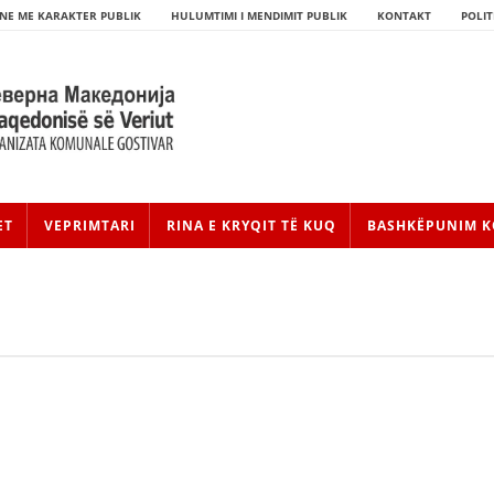
NE ME KARAKTER PUBLIK
HULUMTIMI I MENDIMIT PUBLIK
KONTAKT
POLIT
ET
VEPRIMTARI
RINA E KRYQIT TË KUQ
BASHKËPUNIM K
HISTORIA E LËVIZJES
HISTORIA E KRYQIT TË KUQ