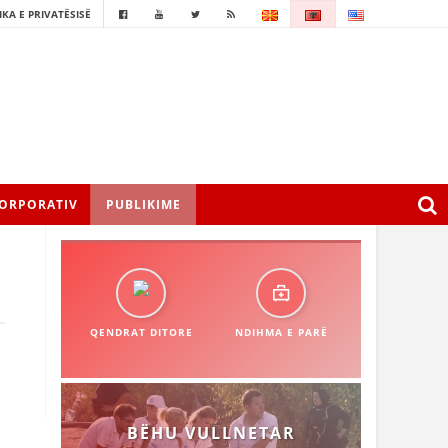
IKA E PRIVATËSISË
ORPORATIV
PUBLIKIME
QENDRAT DITORE
NDIHMA E PARË
BËHU VULLNETAR