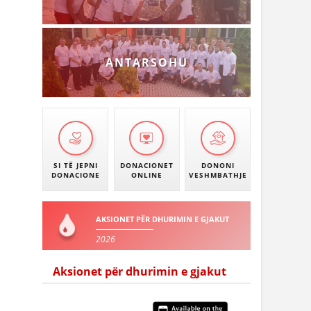
ANTARSOHU
SI TË JEPNI
DONACIONET
DONONI
DONACIONE
ONLINE
VESHMBATHJE
AKSIONET PËR DHURIMIN E GJAKUT
2026
Aksionet për dhurimin e gjakut