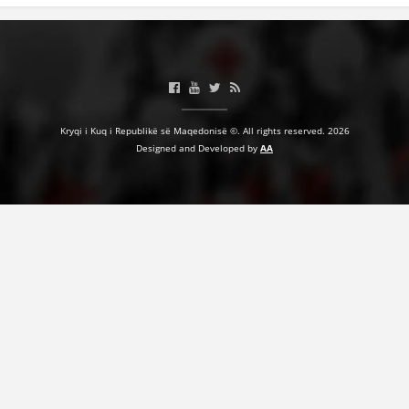
BASHKËPUNIM NDËRKOMBËTAR
MARRËVESHJE
PROJEKTE
SHËRBIMI PËR KËRKIM
Kryqi i Kuq i Republikë së Maqedonisë ©. All rights reserved. 2026
Designed and Developed by
AA
VEPRIMTARI SHËNDETËSORE PREVENTIVE
NDIHMA E PARË
DHURIMI I GJAKUT
MENAXHIM ME VULLNETARË
KUSH JEMI NE
VEPRIMTARI