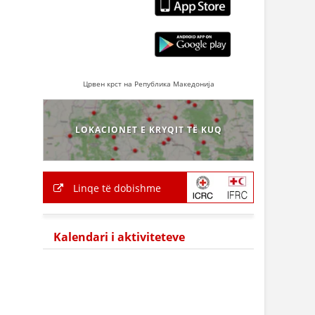
Црвен крст на Република Македонија
LOKACIONET E KRYQIT TË KUQ
Linqe të dobishme
Kalendari i aktiviteteve