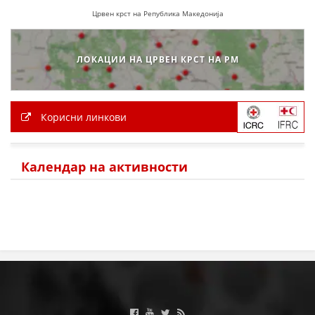
Црвен крст на Република Македонија
МЕЃУНАРОДНА СОРАБОТКА
ДОГОВОРИ
ЛОКАЦИИ НА ЦРВЕН КРСТ НА РМ
ЗНАЧЕЊЕ НА СЛУЖБАТА ЗА БАРАЊЕ
ФОРМУЛАРИ ЗА БАРАЊА
Корисни линкови
ЗДРАВСТВЕНО ПРЕВЕНТИВНА ДЕЈНОСТ
ПРВА ПОМОШ
Календар на активности
КРВОДАРИТЕЛСТВО
ИНФОРМАЦИИ ЗА БОЛЕСТИ
МЕНАЏМЕНТ НА ВОЛОНТЕРИ
ЗА НАС