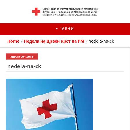
МЕНИ
Home
»
Недела на Црвен крст на РМ
»
nedela-na-ck
август 30, 2016
nedela-na-ck
HISTORIA E KRYQIT TË KUQ
ИСТОРИЈАТ НА ДВИЖЕЊЕТО