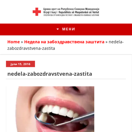
МЕНИ
Home
»
Недела на забоздравствена заштита
»
nedela-
zabozdravstvena-zastita
јули 15, 2016
nedela-zabozdravstvena-zastita
HISTORIA E KRYQIT TË KUQ
ИСТОРИЈАТ НА ДВИЖЕЊЕТО