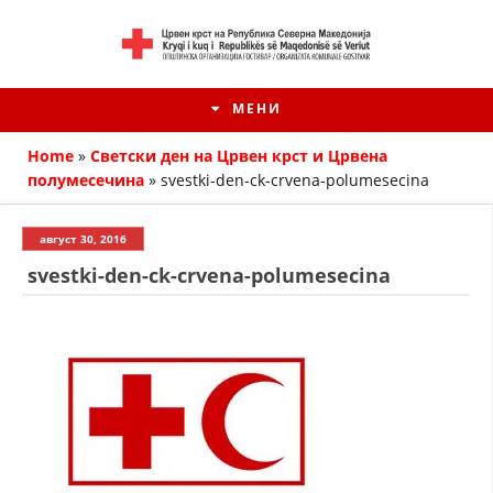
МЕНИ
Home
»
Светски ден на Црвен крст и Црвена
полумесечина
»
svestki-den-ck-crvena-polumesecina
август 30, 2016
svestki-den-ck-crvena-polumesecina
HISTORIA E KRYQIT TË KUQ
ИСТОРИЈАТ НА ДВИЖЕЊЕТО