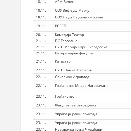
18.11.
АРМ Велес
18.11.
СОУ Зефљуш Марку
18.11.
СОУ Наум Наумовски Борче
19.11.
РСБСП
20.11.
Комедија Театар
21.11.
ПС Гевгелија
21.11.
СУГС Марија Кири Склодовска
21.11.
Ветеринарен факултет
21.11.
Катастар
22.11.
СУГС Панче Арсовски
22.11.
Свислион Агроплод
22.11.
Граѓанство Младо Нагоричане
23.11.
Граѓанство
23.11.
Факултет за безбедност
23.11.
Управа ја јавни приходи
23.11.
Управа ја јавни приходи
23.11.
Навивачка група Чкембари