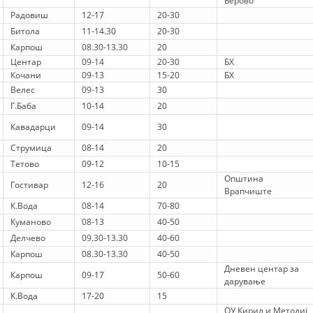
Берово
Радовиш
12-17
20-30
DISSEMINATION
Битола
11-14.30
20-30
INTERNATIONAL HUMANITARIAN LAW
Карпош
08.30-13.30
20
Центар
09-14
20-30
БХ
PROMOTION OF HUMAN VALUES
Кочани
09-13
15-20
БХ
Велес
09-13
30
USE AND PROTECTION OF THE EMBLEM
Г.Баба
10-14
20
THE SOCIAL WELFARE ACTIVITY
Кавадарци
09-14
30
Струмица
08-14
20
DISASTER PREPAREDNESS AND RESPONSE
Тетово
09-12
10-15
PUBLIC RELATIONS
Општина
Гостивар
12-16
20
Врапчиште
RESEARCH OF PUBLIC OPINION
К.Вода
08-14
70-80
Куманово
08-13
40-50
INTERNATIONAL COOPERATION
Делчево
09.30-13.30
40-60
Карпош
08.30-13.30
40-50
TRACING SERVICE
Дневен центар за
Карпош
09-17
50-60
дарување
HEALTH PREVENTION
К.Вода
17-20
15
ОУ Кирил и Методиј
FIRST AID