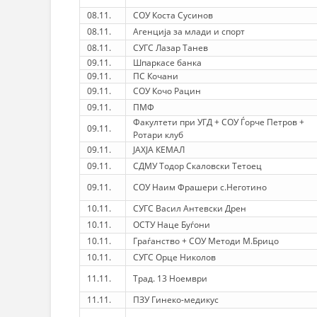
08.11.
СОУ Коста Сусинов
08.11.
Агенција за млади и спорт
08.11.
СУГС Лазар Танев
09.11.
Шпаркасе банка
09.11.
ПС Кочани
09.11.
СОУ Кочо Рацин
09.11.
ПМФ
Факултети при УГД + СОУ Ѓорче Петров +
09.11.
Ротари клуб
09.11.
ЈАХЈА КЕМАЛ
09.11.
СДМУ Тодор Скаловски Тетоец
09.11.
СОУ Наим Фрашери с.Неготино
10.11.
СУГС Васил Антевски Дрен
10.11.
ОСТУ Наце Буѓони
10.11.
Граѓанство + СОУ Методи М.Брицо
10.11.
СУГС Орце Николов
11.11.
Трад. 13 Ноември
11.11.
ПЗУ Гинеко-медикус