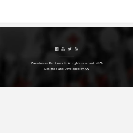
Macedonian Red Cross ©. All rights reserved. 2026
Designed and Developed by
AA