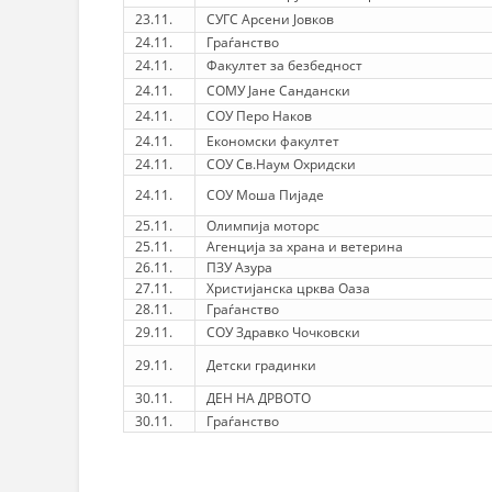
23.11.
СУГС Арсени Јовков
24.11.
Граѓанство
24.11.
Факултет за безбедност
24.11.
СОМУ Јане Сандански
24.11.
СОУ Перо Наков
24.11.
Економски факултет
24.11.
СОУ Св.Наум Охридски
24.11.
СОУ Моша Пијаде
25.11.
Олимпија моторс
25.11.
Агенција за храна и ветерина
26.11.
ПЗУ Азура
27.11.
Христијанска црква Оаза
28.11.
Граѓанство
29.11.
СОУ Здравко Чочковски
29.11.
Детски градинки
30.11.
ДЕН НА ДРВОТО
30.11.
Граѓанство