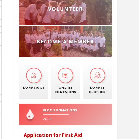
VOLUNTEER
BECOME A MEMBER
DONATIONS
ONLINE
DONATE
DONTAIONS
CLOTHES
BLOOD DONATIONS
2026
Application for First Aid