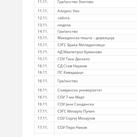
11.11.
Граѓанство Злетово
11.11.
Алијанс Уан
12.11.
сабота
13.11.
недела
14.11.
Граѓанство
15.11.
Македонска пошта – дирекција
15.11.
СУГС Браќа Миладиновци
15.11.
АД Макпетрол Куманово
15.11.
СОУ Таки Даскало
16.11.
СД Стив Наумов
16.11.
ПС Кавадарци
16.11.
Граѓанство
16.11.
Славјански универзитет
16.11.
СОУ 7-ми Март
16.11.
СОУ Јане Сандански
17.11.
СУГС Михајло Пупин
17.11.
СОУ Сергеј Михајлов
17.11.
СОУ Перо Наков