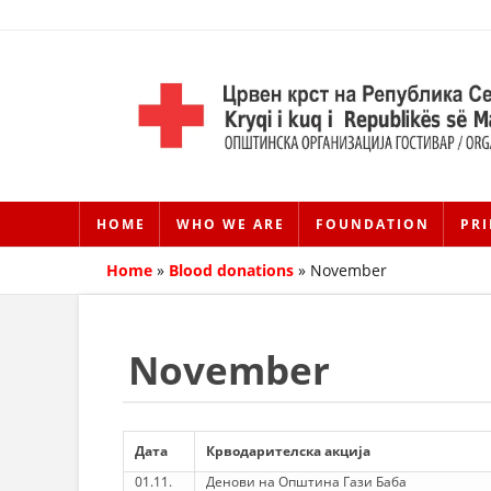
HOME
WHO WE ARE
FOUNDATION
PRI
Home
»
Blood donations
»
November
November
Дата
Крводарителска акција
01.11.
Денови на Општина Гази Баба