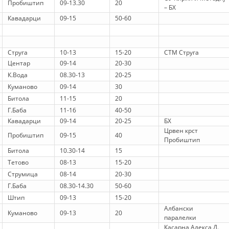
Пробиштип
09-13.30
20
– БХ
Кавадарци
09-15
50-60
BLOOD DONATION
VOLUNTEER MANAGEMENT
Струга
10-13
15-20
СТМ Струга
Центар
09-14
20-30
К.Вода
08.30-13
20-25
ABOUT US
Куманово
09-14
30
Битола
11-15
20
ACTION
Г.Баба
11-16
40-50
Кавадарци
09-14
20-25
БХ
Црвен крст
Пробиштип
09-15
40
Пробиштип
Битола
10.30-14
15
Тетово
08-13
15-20
MANUALS
Струмица
08-14
20-30
STRATEGIES
Г.Баба
08.30-14.30
50-60
Штип
09-13
15-20
EDUCATIONAL AND INFORMATIVE MATERIAL
Албански
Куманово
09-13
20
паралелки
BROCHURES
Касарна Алекса Д.