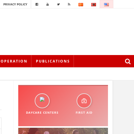
PRIVACY POLICY
OOPERATION
PUBLICATIONS
DAYCARE CENTERS
FIRST AID