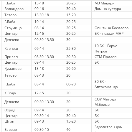
ORGANISATION STRUCTURE
Г.Баба
13-18
20-25
МЗ Маџари
Валандово
09-16
30-40
Дом на култура
CONTACT INFO
Тетово
13.30-18
15-20
Г.Баба
10-14
20-25
MEMBERSHIP IN PROFESSIONAL STRUCTURES
Струмица
08-14
20-25
Општина Босилово
Центар
12-16
20-25
БХ – позади МНР
Делчево
09.30-13.30
30
10 БХ – Ѓорче
Карпош
09-14
25-30
LAW OF MACEDONIAN RED CROSS
Петров
Прилеп
08.30-13.30
20-30
СТМ Прилеп
STATUTE OF THE MRC
Центар
09-14
20-25
БХ
Куманово
13-18
50-60
Тетово
08-13
20
30 БХ –
Г.Баба
08-14
60-70
Автокоманда
К.Вода
12-15
20
ORGANIZATIONAL DEVELOPMENT
СОУ Методи
Делчево
09.30-13.30
20
М.Брицо
EXECUTIVE BOARD
Охрид
09-14
20
БХ
Центар
09.30-14
30-40
БХ
ASSEMBLY
Штип
09-13
15-20
БХ
Здравствен дом
STRUCTURAL SET UP
Берово
09.30-15
40