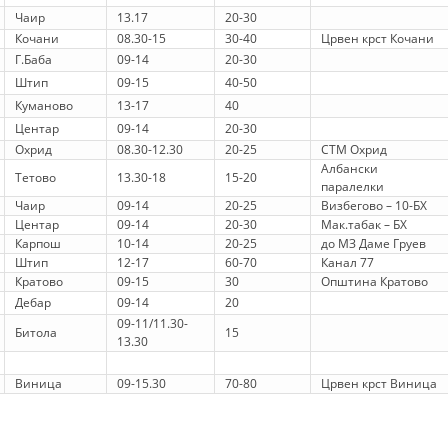
Чаир
13.17
20-30
Кочани
08.30-15
30-40
Црвен крст Кочани
Г.Баба
09-14
20-30
Штип
09-15
40-50
Куманово
13-17
40
Центар
09-14
20-30
Охрид
08.30-12.30
20-25
СТМ Охрид
Албански
Тетово
13.30-18
15-20
паралелки
Чаир
09-14
20-25
Визбегово – 10-БХ
Центар
09-14
20-30
Мак.табак – БХ
Карпош
10-14
20-25
до МЗ Даме Груев
Штип
12-17
60-70
Канал 77
Кратово
09-15
30
Општина Кратово
Дебар
09-14
20
09-11/11.30-
Битола
15
13.30
Виница
09-15.30
70-80
Црвен крст Виница