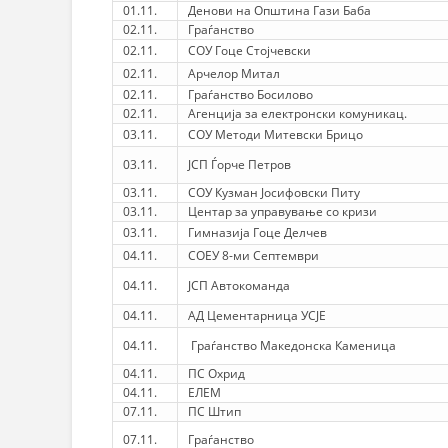
01.11.
Денови на Општина Гази Баба
02.11.
Граѓанство
02.11.
СОУ Гоце Стојчевски
02.11.
Арчелор Митал
02.11.
Граѓанство Босилово
02.11.
Агенција за електронски комуникац.
03.11.
СОУ Методи Митевски Брицо
03.11.
ЈСП Ѓорче Петров
03.11.
СОУ Кузман Јосифовски Питу
03.11.
Центар за управување со кризи
03.11.
Гимназија Гоце Делчев
04.11.
СОЕУ 8-ми Септември
04.11.
ЈСП Автокоманда
04.11.
АД Цементарница УСЈЕ
04.11.
Граѓанство Македонска Каменица
04.11.
ПС Охрид
04.11.
ЕЛЕМ
07.11.
ПС Штип
07.11.
Граѓанство