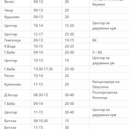
Велес
09-13
30
Бауман
PRESENTATIONS
Чаир
09-13
20
Крушево
09-13
20
Центар за
Центар
10-14
15-20
дарување крв
Центар
12-17
25-30
Гевгелија
09-13
10-15
БХ
К.Вода
10-15
20-25
Г.Баба
09-14
20-30
5 – БХ
Центар за
Центар
10-13
10
дарување рв
Г.Баба
13.30-17.30
25-30
Ресен
10-14
20
Канцеларија на
Куманово
11-15
20
Општина
Психијатриска
Д.Хисар
08.30-13
30-40
болница
Г.Баба
09-14
20-30
Центар за
Центар
11-15
30-40
дарување крв
Битола
09-10.30
15
Битола
11-15
30