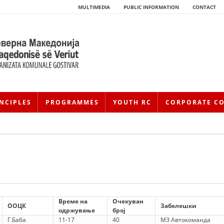
MULTIMEDIA
PUBLIC INFORMATION
CONTACT
NCIPLES
PROGRAMMES
YOUTH RC
CORPORATE C
HISTORY OF MOVEMENT
Време на
Очекуван
ООЦК
Забелешки
HISTORY OF THE RCRM
одржување
број
Г.Баба
11-17
40
МЗ Автокоманда