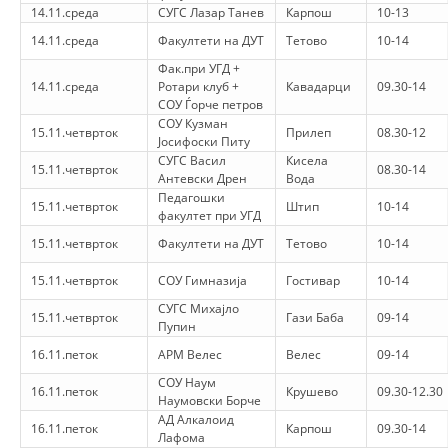
14.11.среда
СУГС Лазар Танев
Карпош
10-13
МЕЃУНАРОДНА СОРАБОТКА
14.11.среда
Факултети на ДУТ
Тетово
10-14
Фак.при УГД +
ДОГОВОРИ
14.11.среда
Ротари клуб +
Кавадарци
09.30-14
СОУ Ѓорче петров
ЗНАЧЕЊЕ НА СЛУЖБАТА ЗА БАРАЊЕ
СОУ Кузман
15.11.четврток
Прилеп
08.30-12
Јосифоски Питу
ФОРМУЛАРИ ЗА БАРАЊА
СУГС Васил
Кисела
15.11.четврток
08.30-14
Антевски Дрен
Вода
ЗДРАВСТВЕНО ПРЕВЕНТИВНА ДЕЈНОСТ
Педагошки
15.11.четврток
Штип
10-14
факултет при УГД
ПРВА ПОМОШ
15.11.четврток
Факултети на ДУТ
Тетово
10-14
КРВОДАРИТЕЛСТВО
15.11.четврток
СОУ Гимназија
Гостивар
10-14
ИНФОРМАЦИИ ЗА БОЛЕСТИ
СУГС Михајло
15.11.четврток
Гази Баба
09-14
Пупин
МЕНАЏМЕНТ НА ВОЛОНТЕРИ
16.11.петок
АРМ Велес
Велес
09-14
СОУ Наум
16.11.петок
Крушево
09.30-12.30
Наумовски Борче
ЗА НАС
АД Алкалоид
16.11.петок
Карпош
09.30-14
Лафома