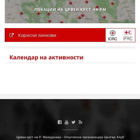
ЛОКАЦИИ НА ЦРВЕН КРСТ НА РМ
Корисни линкови
Календар на активности
Црвен крст на Р. Македонија - Општинска организација Центар, Клуб