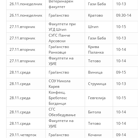
Ветеринарен
26.11.понеделник
Гази Баба
10-13
факултет
26.11.понеделник
Граѓанство
Кратово
09.30-14
Факултети при
27.11.вторник
Штип
10-15
УГД Штип
СУГС Панче
27.11.вторник
Гази Баба
10-13
Арсовски
Граѓанство
Крива
27.11.вторник
10-14
Ранковце
Паланка
Факултети на
27.11.вторник
Тетово
10-14
УЈИЕ
28.11.среда
Граѓанство
Виница
09-15
СОУ Никола
28.11.среда
Струмица
10-13
Карев
Конфекц.
28.11.среда
Бреботекс
Гевгелија
10-15
Богданци
СГС
28.11.среда
Битола
10-14
Обезбедување
Факултети на
28.11.среда
Тетово
10-14
УЈИЕ
29.11.четврток
Граѓанство
Кочани
09-14