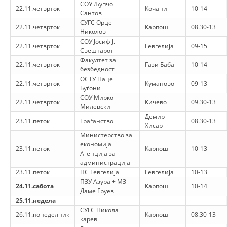
СОУ Љупчо
22.11.четврток
Кочани
10-14
Сантов
СУГС Орце
22.11.четврток
Карпош
08.30-13
Николов
СОУ Јосиф Ј.
22.11.четврток
Гевгелија
09-15
Свештарот
Факултет за
22.11.четврток
Гази Баба
10-14
безбедност
ОСТУ Наце
22.11.четврток
Куманово
09-13
Буѓони
СОУ Мирко
22.11.четврток
Кичево
09.30-13
Милевски
Демир
23.11.петок
Граѓанство
08.30-13
Хисар
Министерство за
економија +
23.11.петок
Карпош
10-13
Агенција за
администрација
23.11.петок
ПС Гевгелија
Гевгелија
10-13
ПЗУ Азура + МЗ
24.11.сабота
Карпош
10-14
Даме Груев
25.11.недела
СУГС Никола
26.11.понеделник
Карпош
08.30-13
карев