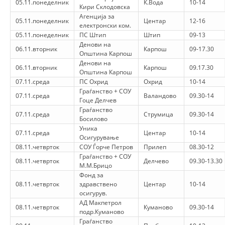
05.11.понеделник
К.Вода
10-14
СТРУКТУРА НА ОРГАНИЗАЦИЈАТА
Кири Склодовска
Агенција за
05.11.понеделник
Центар
12-16
КОНТАКТ ИНФОРМАЦИИ
електронски ком.
05.11.понеделник
ПС Штип
Штип
09-13
ЧЛЕНСТВО ВО ПРОФЕСИОНАЛНИ ТЕЛА
Денови на
06.11.вторник
Карпош
09-17.30
Општина Карпош
Денови на
06.11.вторник
Карпош
09.17.30
Општина Карпош
07.11.среда
ПС Охрид
Охрид
10-14
ЗАКОН ЗА ЦКРМ
Граѓанство + СОУ
07.11.среда
Валандово
09.30-14
Гоце Делчев
СТАТУТ НА ЦКРМ
Граѓанство
07.11.среда
Струмица
09.30-14
Босилово
Уника
07.11.среда
Центар
10-14
Осигурување
08.11.четврток
СОУ Ѓорче Петров
Прилеп
08.30-12
Граѓанство + СОУ
08.11.четврток
Делчево
09.30-13.30
ОРГАНИЗАЦИЈА И РАЗВОЈ
М.М.Брицо
Фонд за
08.11.четврток
здравствено
РАКОВОДЕН ОДБОР
Центар
10-14
осигурув.
СОБРАНИЕ
АД Макпетрол
08.11.четврток
Куманово
09.30-14
подр.Куманово
СТРУКТУРА И ОРГАНИЗАЦИОНА ПОСТАВЕНОСТ
Граѓанство