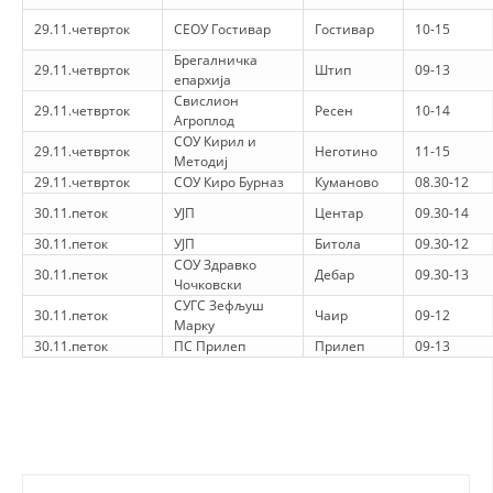
29.11.четврток
СЕОУ Гостивар
Гостивар
10-15
Брегалничка
29.11.четврток
Штип
09-13
епархија
Свислион
29.11.четврток
Ресен
10-14
Агроплод
СОУ Кирил и
29.11.четврток
Неготино
11-15
Методиј
29.11.четврток
СОУ Киро Бурназ
Куманово
08.30-12
30.11.петок
УЈП
Центар
09.30-14
30.11.петок
УЈП
Битола
09.30-12
СОУ Здравко
30.11.петок
Дебар
09.30-13
Чочковски
СУГС Зефљуш
30.11.петок
Чаир
09-12
Марку
30.11.петок
ПС Прилеп
Прилеп
09-13