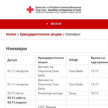
МЕНИ
Home
»
Крводарителски акции
»
Ноември
Ноември
Крводарителски
Време на
Датум
ООЦК
акции
одржувањ
Денови на
01.11.четврток
Општина Гази
Гази Баба
12-17
Баба
Денови на
01.11.четврток
Општина Гази
Гази Баба
13-17
Баба
HISTORIA E KRYQIT TË KUQ
02.11.петок
Олимпија моторс
Чаир
10-13
03.11.сабота
ИСТОРИЈАТ НА ДВИЖЕЊЕТО
04.11.недела
СУГС Марија