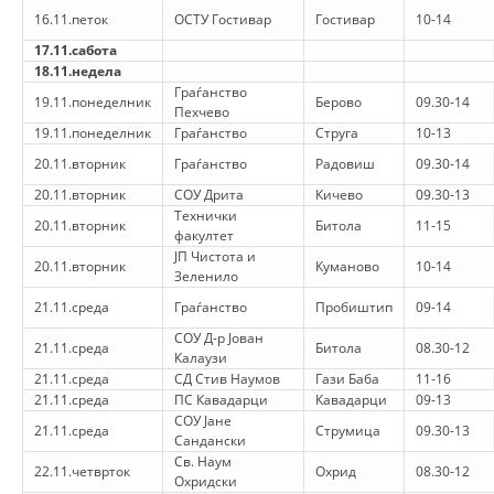
ДЕЈСТВУВАЊЕ
16.11.петок
ОСТУ Гостивар
Гостивар
10-14
17.11.сабота
18.11.недела
Граѓанство
19.11.понеделник
Берово
09.30-14
Пехчево
19.11.понеделник
Граѓанство
Струга
10-13
ПРИРАЧНИЦИ
20.11.вторник
Граѓанство
Радовиш
09.30-14
СТРАТЕГИИ
20.11.вторник
СОУ Дрита
Кичево
09.30-13
Технички
20.11.вторник
Битола
11-15
ЕДУКАТИВНО ИНФОРМАТИВНИ МАТЕРИЈАЛИ
факултет
ЈП Чистота и
20.11.вторник
Куманово
10-14
БРОШУРИ
Зеленило
21.11.среда
Граѓанство
Пробиштип
09-14
ПОСТЕРИ
СОУ Д-р Јован
21.11.среда
Битола
08.30-12
ПРЕЗЕНТАЦИИ
Калаузи
21.11.среда
СД Стив Наумов
Гази Баба
11-16
21.11.среда
ПС Кавадарци
Кавадарци
09-13
СОУ Јане
21.11.среда
Струмица
09.30-13
Сандански
Св. Наум
22.11.четврток
Охрид
08.30-12
Охридски