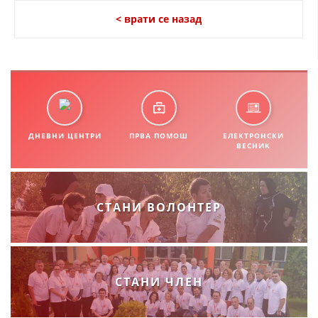
СТРУКТУРА НА ОРГАНИЗАЦИЈАТА
< врати се назад
КОНТАКТ ИНФОРМАЦИИ
ЧЛЕНСТВО ВО ПРОФЕСИОНАЛНИ ТЕЛА
ЗАКОН ЗА ЦКРМ
ДНЕВНИ ЦЕНТРИ
ПРВА ПОМОШ
ЕЛЕКТРОНСКИ
СТАТУТ НА ЦКРМ
ВЕСНИК
СТАНИ ВОЛОНТЕР
ОРГАНИЗАЦИЈА И РАЗВОЈ
РАКОВОДЕН ОДБОР
СТАНИ ЧЛЕН
СОБРАНИЕ
СТРУКТУРА И ОРГАНИЗАЦИОНА ПОСТАВЕНОСТ