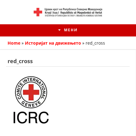
МЕНИ
Home
»
Историјат на движењето
»
red_cross
red_cross
HISTORIA E KRYQIT TË KUQ
ИСТОРИЈАТ НА ДВИЖЕЊЕТО