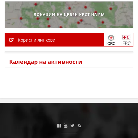
МЕЃУНАРОДНА СОРАБОТКА
ЛОКАЦИИ НА ЦРВЕН КРСТ НА РМ
ДОГОВОРИ
ЗНАЧЕЊЕ НА СЛУЖБАТА ЗА БАРАЊЕ
Корисни линкови
ФОРМУЛАРИ ЗА БАРАЊА
ЗДРАВСТВЕНО ПРЕВЕНТИВНА ДЕЈНОСТ
Календар на активности
ПРВА ПОМОШ
КРВОДАРИТЕЛСТВО
ИНФОРМАЦИИ ЗА БОЛЕСТИ
МЕНАЏМЕНТ НА ВОЛОНТЕРИ
ЗА НАС