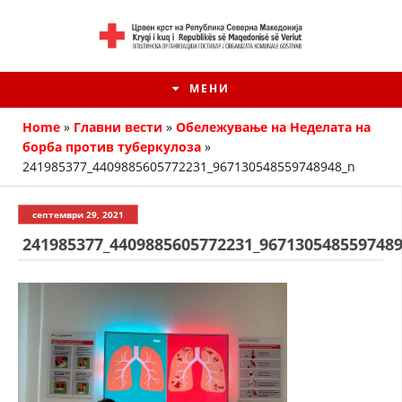
МЕНИ
Home
»
Главни вести
»
Oбележување на Неделата на
борба против туберкулоза
»
241985377_4409885605772231_967130548559748948_n
септември 29, 2021
241985377_4409885605772231_967130548559748
HISTORIA E KRYQIT TË KUQ
ИСТОРИЈАТ НА ДВИЖЕЊЕТО