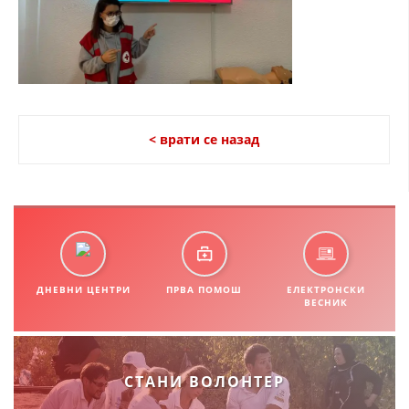
СТРУКТУРА НА ОРГАНИЗАЦИЈАТА
КОНТАКТ ИНФОРМАЦИИ
ЧЛЕНСТВО ВО ПРОФЕСИОНАЛНИ ТЕЛА
< врати се назад
ЗАКОН ЗА ЦКРМ
СТАТУТ НА ЦКРМ
ДНЕВНИ ЦЕНТРИ
ПРВА ПОМОШ
ЕЛЕКТРОНСКИ
ОРГАНИЗАЦИЈА И РАЗВОЈ
ВЕСНИК
РАКОВОДЕН ОДБОР
СОБРАНИЕ
СТАНИ ВОЛОНТЕР
СТРУКТУРА И ОРГАНИЗАЦИОНА ПОСТАВЕНОСТ