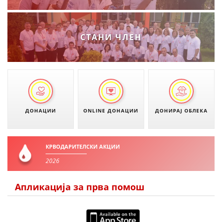
ДИСЕМИНАЦИЈА
MЕЃУНАРОДНО ХУМАНИТАРНО ПРАВО
СТАНИ ЧЛЕН
ПРОМОЦИЈА НА ХУМАНИ ВРЕДНОСТИ
УПОТРЕБА И ЗАШТИТА НА АМБЛЕМОТ
СОЦИЈАЛНО ХУМАНИТАРНА ДЕЈНОСТ
КАКО ДА ДОНИРАТЕ
ДОНАЦИИ
ONLINE ДОНАЦИИ
ДОНИРАЈ ОБЛЕКА
ПОДГОТВЕНОСТ И ДЕЈСТВО ПРИ КАТАСТРОФИ
ТИМОВИ НА ООЦК
КРВОДАРИТЕЛСКИ АКЦИИ
2026
СПАСИТЕЛНА СТАНИЦА ВОДНО
ПРОЕКТИ – ПОДГОТВЕНОСТ И ДЕЈСТВУВАЊЕ ПРИ КАТАСТРОФИ
Апликација за прва помош
ОДНОСИ СО ЈАВНОСТ
ИСТРАЖУВАЊЕ НА ЈАВНО МИСЛЕЊЕ