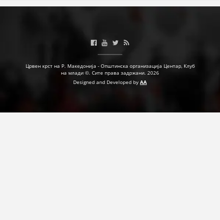
ДЕЈСТВУВАЊЕ
ПРИРАЧНИЦИ
Црвен крст на Р. Македонија - Општинска организација Центар, Клуб
на млади ©. Сите права задржани. 2026
Designed and Developed by
AA
СТРАТЕГИИ
ЕДУКАТИВНО ИНФОРМАТИВНИ МАТЕРИЈАЛИ
БРОШУРИ
ПОСТЕРИ
ПРЕЗЕНТАЦИИ