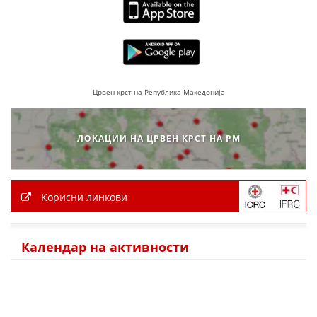
МЕЃУНАРОДНА СОРАБОТКА
ДОГОВОРИ
ЗНАЧЕЊЕ НА СЛУЖБАТА ЗА БАРАЊЕ
Црвен крст на Република Македонија
ФОРМУЛАРИ ЗА БАРАЊА
ЗДРАВСТВЕНО ПРЕВЕНТИВНА ДЕЈНОСТ
ЛОКАЦИИ НА ЦРВЕН КРСТ НА РМ
ПРВА ПОМОШ
КРВОДАРИТЕЛСТВО
Корисни линкови
ИНФОРМАЦИИ ЗА БОЛЕСТИ
МЕНАЏМЕНТ НА ВОЛОНТЕРИ
Календар на активности
ЗА НАС