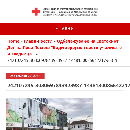
МЕНИ
Home
»
Главни вести
»
Одбележување на Светскиот
Ден на Прва Помош “Биди херој во твоето училиште
и заедница!”
»
242107245_3030697843923987_1448130085642217968_n
септември 29, 2021
242107245_3030697843923987_144813008564221
HISTORIA E KRYQIT TË KUQ
ИСТОРИЈАТ НА ДВИЖЕЊЕТО