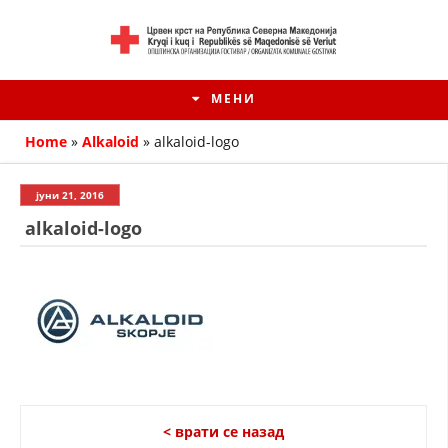
МЕНИ
Home
»
Alkaloid
»
alkaloid-logo
јуни 21, 2016
alkaloid-logo
HISTORIA E KRYQIT TË KUQ
ИСТОРИЈАТ НА ДВИЖЕЊЕТО
< врати се назад