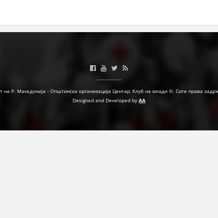
МЕЃУНАРОДНА СОРАБОТКА
ДОГОВОРИ
ЗНАЧЕЊЕ НА СЛУЖБАТА ЗА БАРАЊЕ
ФОРМУЛАРИ ЗА БАРАЊА
ЗДРАВСТВЕНО ПРЕВЕНТИВНА ДЕЈНОСТ
т на Р. Македонија - Општинска организација Центар, Клуб на млади ©. Сите права задр
Designed and Developed by
AA
ПРВА ПОМОШ
КРВОДАРИТЕЛСТВО
ИНФОРМАЦИИ ЗА БОЛЕСТИ
МЕНАЏМЕНТ НА ВОЛОНТЕРИ
ЗА НАС