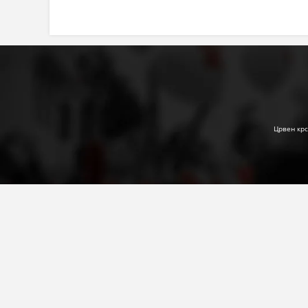
Црвен крс