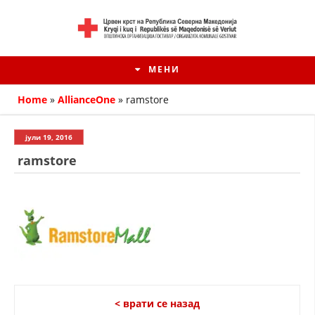
МЕНИ
Home
»
AllianceOne
»
ramstore
јули 19, 2016
ramstore
HISTORIA E KRYQIT TË KUQ
ИСТОРИЈАТ НА ДВИЖЕЊЕТО
< врати се назад