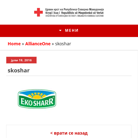
МЕНИ
Home
»
AllianceOne
»
skoshar
јули 19, 2016
skoshar
HISTORIA E KRYQIT TË KUQ
ИСТОРИЈАТ НА ДВИЖЕЊЕТО
< врати се назад