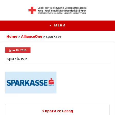
МЕНИ
Home
»
AllianceOne
»
sparkase
јули 19, 2016
sparkase
HISTORIA E KRYQIT TË KUQ
ИСТОРИЈАТ НА ДВИЖЕЊЕТО
< врати се назад