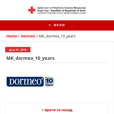
МЕНИ
Home
»
Dormeo
»
MK_dormeo_10_years
јуни 21, 2016
MK_dormeo_10_years
HISTORIA E KRYQIT TË KUQ
ИСТОРИЈАТ НА ДВИЖЕЊЕТО
< врати се назад