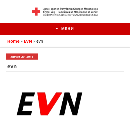
МЕНИ
Home
»
EVN
»
evn
август 29, 2016
evn
HISTORIA E KRYQIT TË KUQ
ИСТОРИЈАТ НА ДВИЖЕЊЕТО