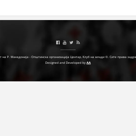
МЕЃУНАРОДНА СОРАБОТКА
ДОГОВОРИ
ЗНАЧЕЊЕ НА СЛУЖБАТА ЗА БАРАЊЕ
ФОРМУЛАРИ ЗА БАРАЊА
ЗДРАВСТВЕНО ПРЕВЕНТИВНА ДЕЈНОСТ
т на Р. Македонија - Општинска организација Центар, Клуб на млади ©. Сите права задр
Designed and Developed by
AA
ПРВА ПОМОШ
КРВОДАРИТЕЛСТВО
ИНФОРМАЦИИ ЗА БОЛЕСТИ
МЕНАЏМЕНТ НА ВОЛОНТЕРИ
ЗА НАС