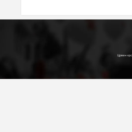
Црвен крс