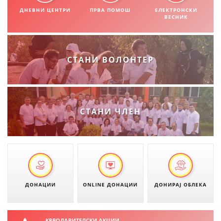
СТРУКТУРА НА ОРГАНИЗАЦИЈАТА
ДНЕВНИ ЦЕНТРИ
ПРВА ПОМОШ
ЕЛЕКТРОНСКИ
ВЕСНИК
КОНТАКТ ИНФОРМАЦИИ
ЧЛЕНСТВО ВО ПРОФЕСИОНАЛНИ ТЕЛА
СТАНИ ВОЛОНТЕР
ЗАКОН ЗА ЦКРМ
СТАТУТ НА ЦКРМ
СТАНИ ЧЛЕН
ОРГАНИЗАЦИЈА И РАЗВОЈ
РАКОВОДЕН ОДБОР
ДОНАЦИИ
ONLINE ДОНАЦИИ
ДОНИРАЈ ОБЛЕКА
СОБРАНИЕ
СТРУКТУРА И ОРГАНИЗАЦИОНА ПОСТАВЕНОСТ
КРВОДАРИТЕЛСКИ АКЦИИ