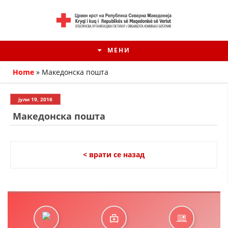
МЕНИ
Home
»
Македонска пошта
јули 19, 2016
Македонска пошта
< врати се назад
HISTORIA E KRYQIT TË KUQ
ИСТОРИЈАТ НА ДВИЖЕЊЕТО