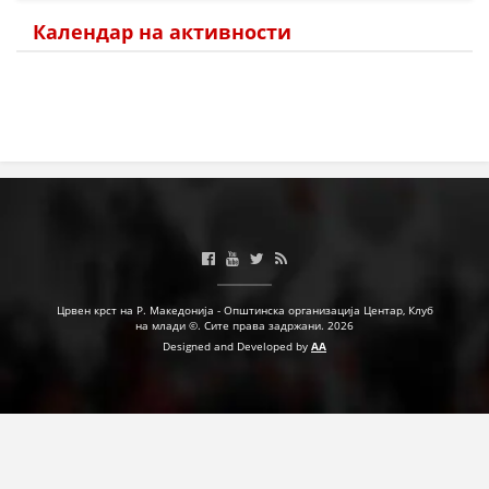
Календар на активности
МЕЃУНАРОДНА СОРАБОТКА
ДОГОВОРИ
ЗНАЧЕЊЕ НА СЛУЖБАТА ЗА БАРАЊЕ
ФОРМУЛАРИ ЗА БАРАЊА
ЗДРАВСТВЕНО ПРЕВЕНТИВНА ДЕЈНОСТ
ПРВА ПОМОШ
КРВОДАРИТЕЛСТВО
Црвен крст на Р. Македонија - Општинска организација Центар, Клуб
ИНФОРМАЦИИ ЗА БОЛЕСТИ
на млади ©. Сите права задржани. 2026
Designed and Developed by
AA
МЕНАЏМЕНТ НА ВОЛОНТЕРИ
ЗА НАС