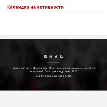
Календар на активности
МЕЃУНАРОДНА СОРАБОТКА
ДОГОВОРИ
ЗНАЧЕЊЕ НА СЛУЖБАТА ЗА БАРАЊЕ
ФОРМУЛАРИ ЗА БАРАЊА
ЗДРАВСТВЕНО ПРЕВЕНТИВНА ДЕЈНОСТ
ПРВА ПОМОШ
КРВОДАРИТЕЛСТВО
Црвен крст на Р. Македонија - Општинска организација Центар, Клуб
ИНФОРМАЦИИ ЗА БОЛЕСТИ
на млади ©. Сите права задржани. 2026
Designed and Developed by
AA
МЕНАЏМЕНТ НА ВОЛОНТЕРИ
ЗА НАС