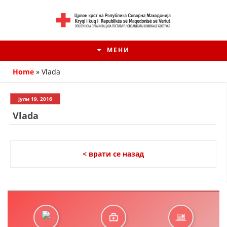
МЕНИ
Home
»
Vlada
јули 19, 2016
Vlada
< врати се назад
HISTORIA E KRYQIT TË KUQ
ИСТОРИЈАТ НА ДВИЖЕЊЕТО