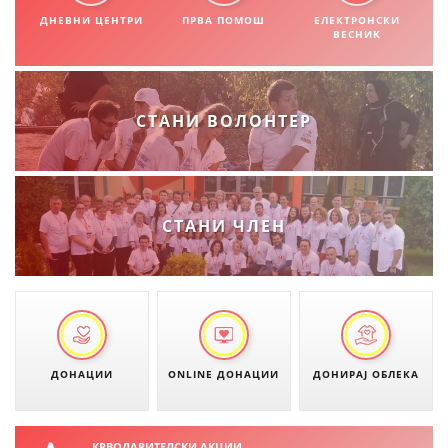
СТРУКТУРА НА ОРГАНИЗАЦИЈАТА
ДНЕВНИ ЦЕНТРИ
ПРВА ПОМОШ
ЕЛЕКТРОНСКИ
ВЕСНИК
КОНТАКТ ИНФОРМАЦИИ
ЧЛЕНСТВО ВО ПРОФЕСИОНАЛНИ ТЕЛА
СТАНИ ВОЛОНТЕР
ЗАКОН ЗА ЦКРМ
СТАТУТ НА ЦКРМ
СТАНИ ЧЛЕН
ОРГАНИЗАЦИЈА И РАЗВОЈ
РАКОВОДЕН ОДБОР
ДОНАЦИИ
ONLINE ДОНАЦИИ
ДОНИРАЈ ОБЛЕКА
СОБРАНИЕ
СТРУКТУРА И ОРГАНИЗАЦИОНА ПОСТАВЕНОСТ
КРВОДАРИТЕЛСКИ АКЦИИ