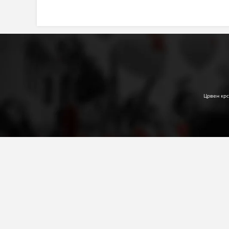
Црвен крс