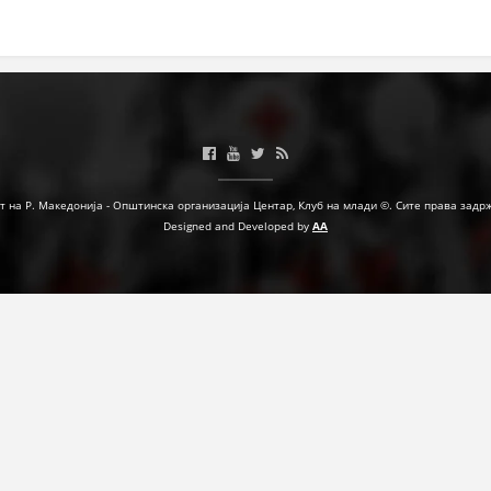
МЕЃУНАРОДНА СОРАБОТКА
ДОГОВОРИ
ЗНАЧЕЊЕ НА СЛУЖБАТА ЗА БАРАЊЕ
ФОРМУЛАРИ ЗА БАРАЊА
ЗДРАВСТВЕНО ПРЕВЕНТИВНА ДЕЈНОСТ
т на Р. Македонија - Општинска организација Центар, Клуб на млади ©. Сите права задр
Designed and Developed by
AA
ПРВА ПОМОШ
КРВОДАРИТЕЛСТВО
ИНФОРМАЦИИ ЗА БОЛЕСТИ
МЕНАЏМЕНТ НА ВОЛОНТЕРИ
ЗА НАС