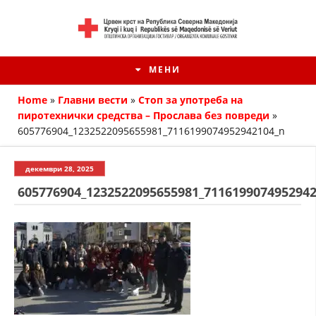
МЕНИ
Home
»
Главни вести
»
Стоп за употреба на
пиротехнички средства – Прослава без повреди
»
605776904_1232522095655981_7116199074952942104_n
декември 28, 2025
605776904_1232522095655981_711619907495294
HISTORIA E KRYQIT TË KUQ
ИСТОРИЈАТ НА ДВИЖЕЊЕТО