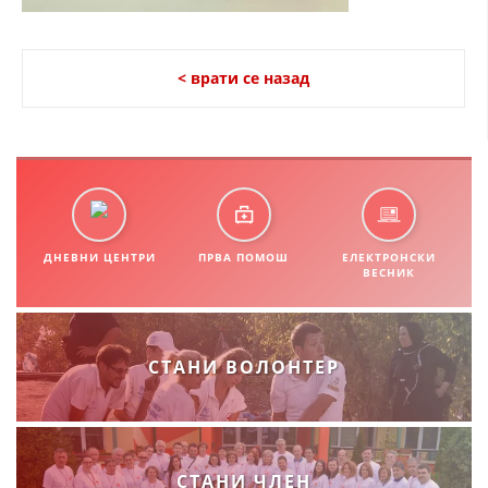
СТРУКТУРА НА ОРГАНИЗАЦИЈАТА
КОНТАКТ ИНФОРМАЦИИ
< врати се назад
ЧЛЕНСТВО ВО ПРОФЕСИОНАЛНИ ТЕЛА
ЗАКОН ЗА ЦКРМ
СТАТУТ НА ЦКРМ
ДНЕВНИ ЦЕНТРИ
ПРВА ПОМОШ
ЕЛЕКТРОНСКИ
ВЕСНИК
ОРГАНИЗАЦИЈА И РАЗВОЈ
СТАНИ ВОЛОНТЕР
РАКОВОДЕН ОДБОР
СОБРАНИЕ
СТРУКТУРА И ОРГАНИЗАЦИОНА ПОСТАВЕНОСТ
СТАНИ ЧЛЕН