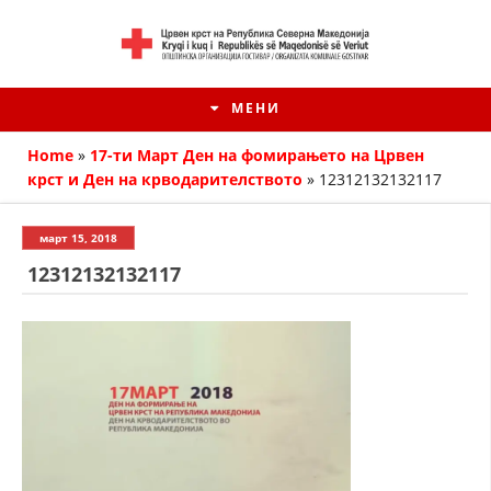
МЕНИ
Home
»
17-ти Март Ден на фомирањето на Црвен
крст и Ден на крводарителството
»
12312132132117
март 15, 2018
12312132132117
HISTORIA E KRYQIT TË KUQ
ИСТОРИЈАТ НА ДВИЖЕЊЕТО