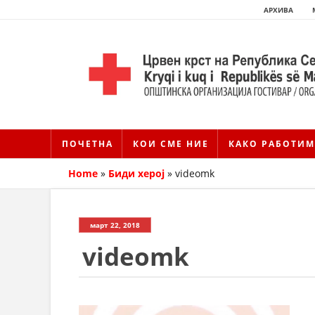
АРХИВА
ПОЧЕТНА
КОИ СМЕ НИЕ
КАКО РАБОТИМ
Home
»
Биди херој
»
videomk
март 22, 2018
videomk