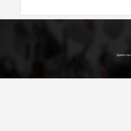
Црвен крс