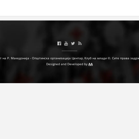
МЕЃУНАРОДНА СОРАБОТКА
ДОГОВОРИ
ЗНАЧЕЊЕ НА СЛУЖБАТА ЗА БАРАЊЕ
ФОРМУЛАРИ ЗА БАРАЊА
ЗДРАВСТВЕНО ПРЕВЕНТИВНА ДЕЈНОСТ
т на Р. Македонија - Општинска организација Центар, Клуб на млади ©. Сите права задр
Designed and Developed by
AA
ПРВА ПОМОШ
КРВОДАРИТЕЛСТВО
ИНФОРМАЦИИ ЗА БОЛЕСТИ
МЕНАЏМЕНТ НА ВОЛОНТЕРИ
ЗА НАС