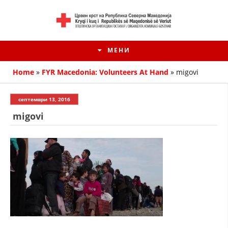
МЕНИ
Home
»
FYR Macedonia: Volunteers At Hand
»
migovi
септември 13, 2016
migovi
HISTORIA E KRYQIT TË KUQ
ИСТОРИЈАТ НА ДВИЖЕЊЕТО