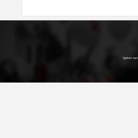
Црвен крс