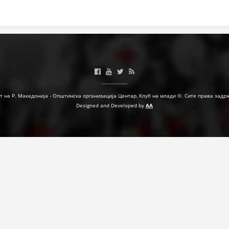
МЕЃУНАРОДНА СОРАБОТКА
ДОГОВОРИ
ЗНАЧЕЊЕ НА СЛУЖБАТА ЗА БАРАЊЕ
ФОРМУЛАРИ ЗА БАРАЊА
ЗДРАВСТВЕНО ПРЕВЕНТИВНА ДЕЈНОСТ
т на Р. Македонија - Општинска организација Центар, Клуб на млади ©. Сите права задр
Designed and Developed by
AA
ПРВА ПОМОШ
КРВОДАРИТЕЛСТВО
ИНФОРМАЦИИ ЗА БОЛЕСТИ
МЕНАЏМЕНТ НА ВОЛОНТЕРИ
ЗА НАС