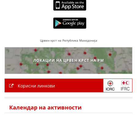
МЕЃУНАРОДНА СОРАБОТКА
ДОГОВОРИ
ЗНАЧЕЊЕ НА СЛУЖБАТА ЗА БАРАЊЕ
Црвен крст на Република Македонија
ФОРМУЛАРИ ЗА БАРАЊА
ЗДРАВСТВЕНО ПРЕВЕНТИВНА ДЕЈНОСТ
ЛОКАЦИИ НА ЦРВЕН КРСТ НА РМ
ПРВА ПОМОШ
КРВОДАРИТЕЛСТВО
Корисни линкови
ИНФОРМАЦИИ ЗА БОЛЕСТИ
МЕНАЏМЕНТ НА ВОЛОНТЕРИ
Календар на активности
ЗА НАС