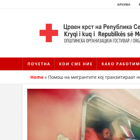
АРХИВА
ПОЧЕТНА
КОИ СМЕ НИЕ
КАКО РАБОТИМ
Home
»
Помош на мигрантите кој транзитираат н