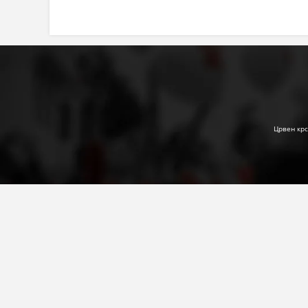
Црвен крс