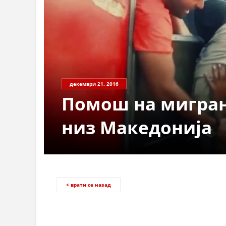
декември 21, 2016
Помош на мигран
низ Македонија
< врати се назад