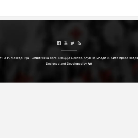
МЕЃУНАРОДНА СОРАБОТКА
ДОГОВОРИ
ЗНАЧЕЊЕ НА СЛУЖБАТА ЗА БАРАЊЕ
ФОРМУЛАРИ ЗА БАРАЊА
ЗДРАВСТВЕНО ПРЕВЕНТИВНА ДЕЈНОСТ
т на Р. Македонија - Општинска организација Центар, Клуб на млади ©. Сите права задр
Designed and Developed by
AA
ПРВА ПОМОШ
КРВОДАРИТЕЛСТВО
ИНФОРМАЦИИ ЗА БОЛЕСТИ
МЕНАЏМЕНТ НА ВОЛОНТЕРИ
ЗА НАС