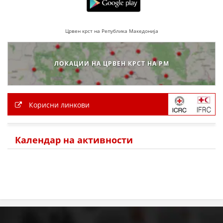
МЕЃУНАРОДНА СОРАБОТКА
Црвен крст на Република Македонија
ДОГОВОРИ
ЗНАЧЕЊЕ НА СЛУЖБАТА ЗА БАРАЊЕ
ЛОКАЦИИ НА ЦРВЕН КРСТ НА РМ
ФОРМУЛАРИ ЗА БАРАЊА
ЗДРАВСТВЕНО ПРЕВЕНТИВНА ДЕЈНОСТ
Корисни линкови
ПРВА ПОМОШ
КРВОДАРИТЕЛСТВО
Календар на активности
ИНФОРМАЦИИ ЗА БОЛЕСТИ
МЕНАЏМЕНТ НА ВОЛОНТЕРИ
ЗА НАС