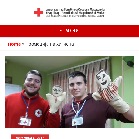
МЕНИ
Home
»
Промоција на хигиена
HISTORIA E KRYQIT TË KUQ
ИСТОРИЈАТ НА ДВИЖЕЊЕТО
декември 6, 2017