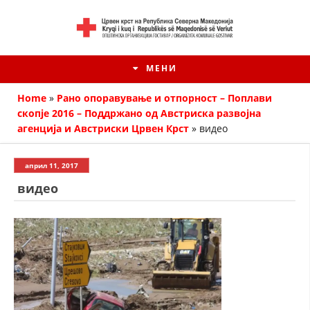
МЕНИ
Home
»
Рано опоравување и отпорност – Поплави
скопје 2016 – Поддржано од Австриска развојна
агенција и Австриски Црвен Крст
»
видео
април 11, 2017
видео
HISTORIA E KRYQIT TË KUQ
ИСТОРИЈАТ НА ДВИЖЕЊЕТО