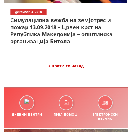
СТРУКТУРА НА ОРГАНИЗАЦИЈАТА
декември 3, 2018
КОНТАКТ ИНФОРМАЦИИ
Симулациона вежба на земјотрес и
ЧЛЕНСТВО ВО ПРОФЕСИОНАЛНИ ТЕЛА
пожар 13.09.2018 – Црвен крст на
Република Македонија – општинска
организација Битола
ЗАКОН ЗА ЦКРМ
СТАТУТ НА ЦКРМ
< врати се назад
ОРГАНИЗАЦИЈА И РАЗВОЈ
РАКОВОДЕН ОДБОР
ДНЕВНИ ЦЕНТРИ
ПРВА ПОМОШ
ЕЛЕКТРОНСКИ
СОБРАНИЕ
ВЕСНИК
СТРУКТУРА И ОРГАНИЗАЦИОНА ПОСТАВЕНОСТ