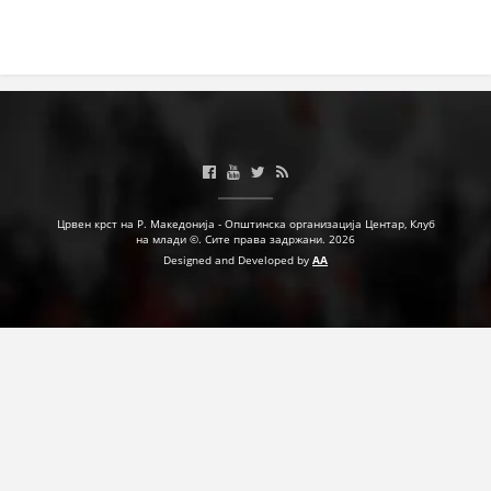
ДЕЈСТВУВАЊЕ
ПРИРАЧНИЦИ
СТРАТЕГИИ
Црвен крст на Р. Македонија - Општинска организација Центар, Клуб
ЕДУКАТИВНО ИНФОРМАТИВНИ МАТЕРИЈАЛИ
на млади ©. Сите права задржани. 2026
Designed and Developed by
AA
БРОШУРИ
ПОСТЕРИ
ПРЕЗЕНТАЦИИ