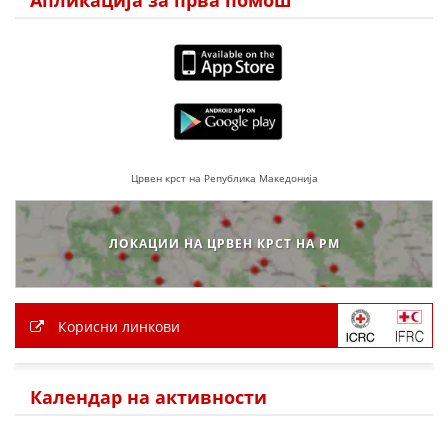
МЕЃУНАРОДНА СОРАБОТКА
ДОГОВОРИ
ЗНАЧЕЊЕ НА СЛУЖБАТА ЗА БАРАЊЕ
ФОРМУЛАРИ ЗА БАРАЊА
Црвен крст на Република Македонија
ЗДРАВСТВЕНО ПРЕВЕНТИВНА ДЕЈНОСТ
ПРВА ПОМОШ
ЛОКАЦИИ НА ЦРВЕН КРСТ НА РМ
КРВОДАРИТЕЛСТВО
ИНФОРМАЦИИ ЗА БОЛЕСТИ
Корисни линкови
МЕНАЏМЕНТ НА ВОЛОНТЕРИ
Календар на активности
ЗА НАС